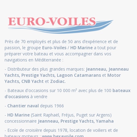
Près de 70 employés et plus de 50 ans d’expérience et de
passion, le groupe
Euro-Voiles
/
HD Marine
a tout pour
préparer votre bateau et vous accompagner dans vos
navigations en Méditerranée :
- Distributeur des plus grandes marques:
Jeanneau
,
Jeanneau
Yachts
,
Prestige Yachts,
Lagoon Catamarans
et
Motor
Yachts
,
CNB Yacht
et
Zodiac.
- Bateaux d'occasions sur 10 000 m² avec plus de 100
bateaux
d'occasions
à vendre
-
Chantier naval
depuis 1966
-
HD Marine
(Saint Raphaël, Fréjus, Puget sur Argens)
concessionnaire
Jeanneau
,
Prestige Yachts,
Yamaha
- Ecole de croisière depuis 1978, location de voiliers et de
bateaux moteurs :
www.hexavoile.com