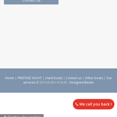
Contact us
Home
|
PRESTIGE YACHT
|
Used boats
|
Contact us
|
Other boats
|
Our
services
© 2019 EURO-VOILES -
Designed Bexter
We call you back !