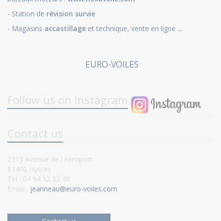
- Station de
révision survie
- Magasins
accastillage
et technique, vente en ligne ...
EURO-VOILES
Follow us on Instagram
Contact us
2315 Avenue de l'Aéroport
83400 Hyères
Tel : 04 94 12 52 48
Email :
jeanneau@euro-voiles.com