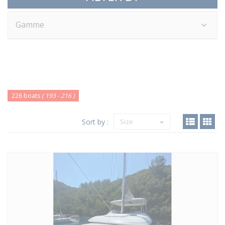
Gamme
226 boats
( 193 - 216 )
Sort by :
Size