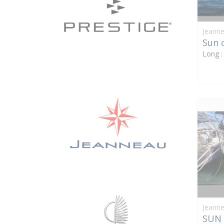
Jeann
Sun 
Long 
Jeann
SUN 