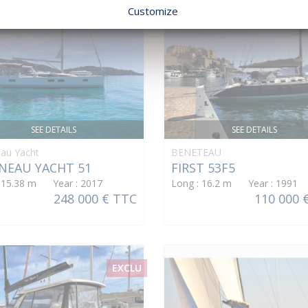
Customize
SEE DETAILS
SEE DETAILS
au Yacht
BENETEAU
NEAU YACHT 51
FIRST 53F5
: 15.38 m Year : 2017
Long : 16.2 m Year : 1991
248 000 € TTC
110 000 
EXCLU