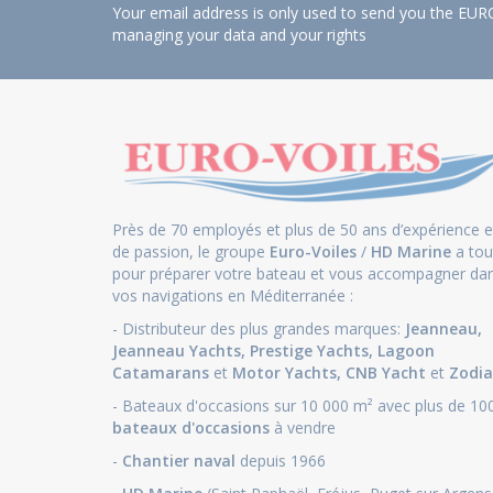
Your email address is only used to send you the EURO
managing your data and your rights
Près de 70 employés et plus de 50 ans d’expérience e
de passion, le groupe
Euro-Voiles
/
HD Marine
a tou
pour préparer votre bateau et vous accompagner da
vos navigations en Méditerranée :
- Distributeur des plus grandes marques:
Jeanneau
,
Jeanneau Yachts
,
Prestige Yachts,
Lagoon
Catamarans
et
Motor Yachts
,
CNB Yacht
et
Zodia
- Bateaux d'occasions sur 10 000 m² avec plus de 10
bateaux d'occasions
à vendre
-
Chantier naval
depuis 1966