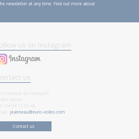
the newsletter at any time.
Find out more about
ollow us on Instagram
ontact us
15 Avenue de l'Aéroport
3400 Hyères
l : 04 94 12 52 48
ail :
jeanneau@euro-voiles.com
Contact us