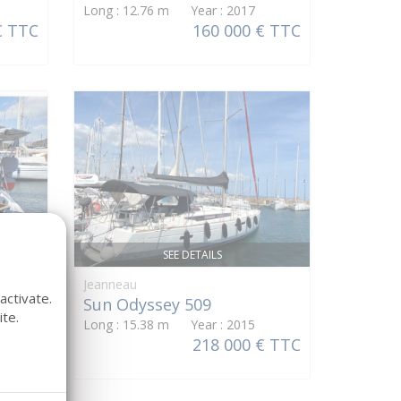
Long : 12.76 m Year : 2017
€ TTC
160 000 € TTC
SEE DETAILS
Jeanneau
activate.
Sun Odyssey 509
te.
Long : 15.38 m Year : 2015
€ TTC
218 000 € TTC