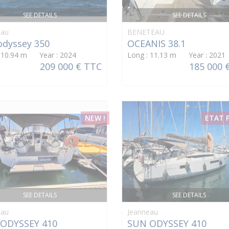
SEE DETAILS
SEE DETAILS
eau
BENETEAU
odyssey 350
OCEANIS 38.1
: 10.94 m Year : 2024
Long : 11.13 m Year : 2021
209 000 € TTC
185 000 
NEW !
ETAT 
SEE DETAILS
SEE DETAILS
eau
Jeanneau
ODYSSEY 410
SUN ODYSSEY 410