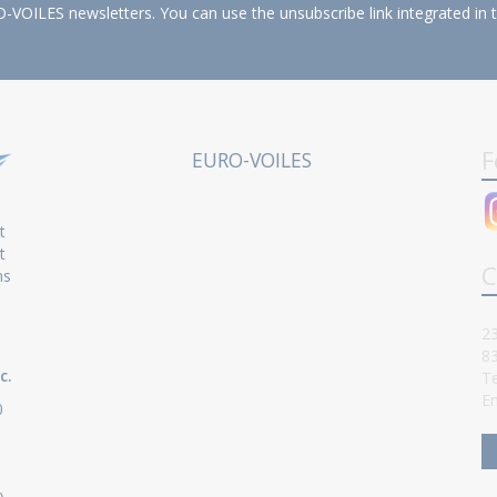
-VOILES newsletters. You can use the unsubscribe link integrated in 
F
EURO-VOILES
t
t
C
ns
23
8
c.
Te
Em
0