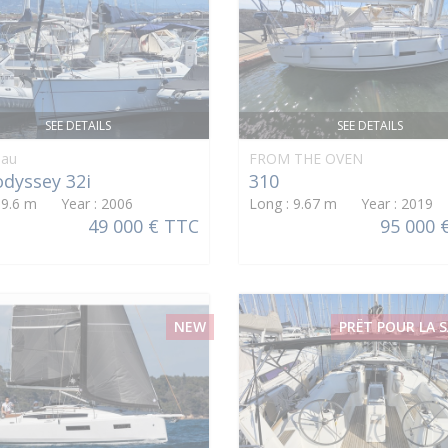
SEE DETAILS
SEE DETAILS
eau
FROM THE OVEN
odyssey 32i
310
: 9.6 m Year : 2006
Long : 9.67 m Year : 2019
49 000 € TTC
95 000 
NEW
PRËT POUR LA S