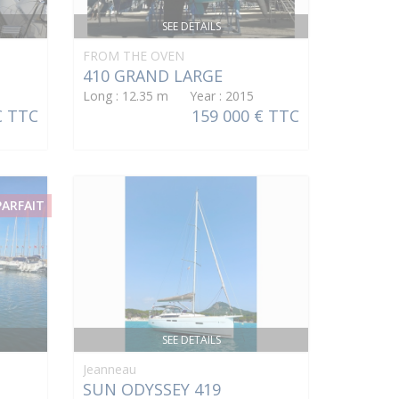
SEE DETAILS
FROM THE OVEN
410 GRAND LARGE
Long : 12.35 m Year : 2015
€ TTC
159 000 € TTC
PARFAIT
SEE DETAILS
Jeanneau
SUN ODYSSEY 419