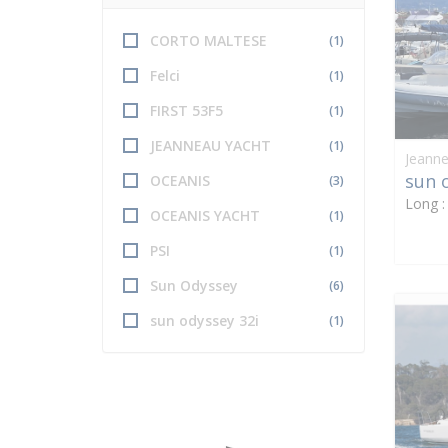
CORTO MALTESE
(1)
Felci
(1)
FIRST 53F5
(1)
JEANNEAU YACHT
(1)
Jeann
sun 
OCEANIS
(3)
Long 
OCEANIS YACHT
(1)
PSI
(1)
Sun Odyssey
(6)
sun odyssey 32i
(1)