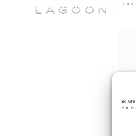
Long 
Jeann
This sit
SUN 
You ha
Long 