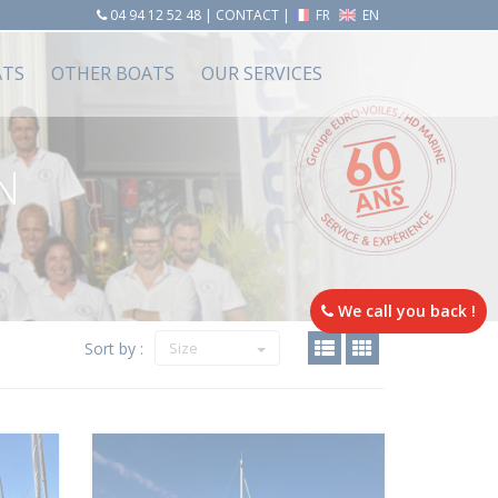
04 94 12 52 48
|
CONTACT
|
FR
EN
ATS
OTHER BOATS
OUR SERVICES
N
We call you back !
Sort by :
Size