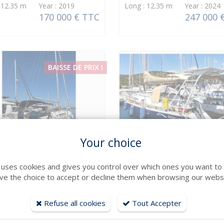
: 12.35 m Year : 2019
Long : 12.35 m Year : 2024
170 000 € TTC
247 000 
BAISSE DE PRIX !
Your choice
SEE DETAILS
SEE DETAILS
eau
DUJARDIN ICOFRANCE
e uses cookies and gives you control over which ones you want to 
ODYSSEY 45
PSI 48
ve the choice to accept or decline them when browsing our websi
: 13.72 m Year : 2008
Long : 14.27 m Year : 2000
159 000 € TTC
240 000 
Refuse all cookies
Tout Accepter