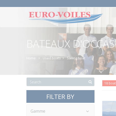
BATEAUX D'OCCASI
Home
Used boats
Sailing boat
18 boat
FILTER BY
Gamme