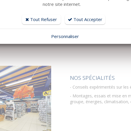
notre site internet.
Un shipchandler de
800 m²
dédié
d'annexes et de moteurs hors bo
Tout Refuser
Tout Accepter
Personnaliser
NOS SPÉCIALIT
É
S
- Conseils expérimentés sur les 
- Montages, essais et mise en m
groupe, énergies, climatisation, 