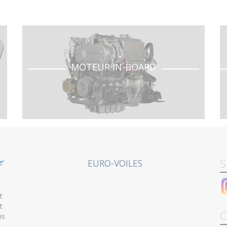
MOTEUR IN-BOARD
S
EURO-VOILES
t
t
C
ns