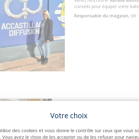
Venez rencontrer
Aurélie Monni
conseils pour équiper votre bate
Responsable du magasin
, tél
SHOWROOM D'ANNEXES
Votre choix
BOARD
utilise des cookies et vous donne le contrôle sur ceux que vous s
Depuis 1995, le plus grand magas
r. Vous avez le choix de les accepter ou de les refuser pour navig
près du port d'Hyères.