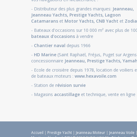
- Distributeur des plus grandes marques:
Jeanneau
,
Jeanneau Yachts
,
Prestige Yachts,
Lagoon
Catamarans
et
Motor Yachts
,
CNB Yacht
et
Zodia
- Bateaux d'occasions sur 10 000 m² avec plus de 10
bateaux d'occasions
à vendre
-
Chantier naval
depuis 1966
-
HD Marine
(Saint Raphaël, Fréjus, Puget sur Argens
concessionnaire
Jeanneau
,
Prestige Yachts,
Yama
- Ecole de croisière depuis 1978, location de voiliers e
de bateaux moteurs :
www.hexavoile.com
- Station de
révision survie
- Magasins
accastillage
et technique, vente en ligne .
Accueil
|
Prestige Yacht
|
Jeanneau Moteur
|
Jeanneau Voile