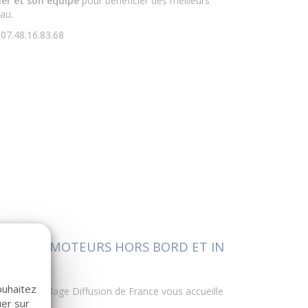
er et son équipe
pour bénéficier des meilleurs
au.
 : 07.48.16.83.68
 ET DE MOTEURS HORS BORD ET IN
ouhaitez
in Accastillage Diffusion de France vous accueille
uer sur