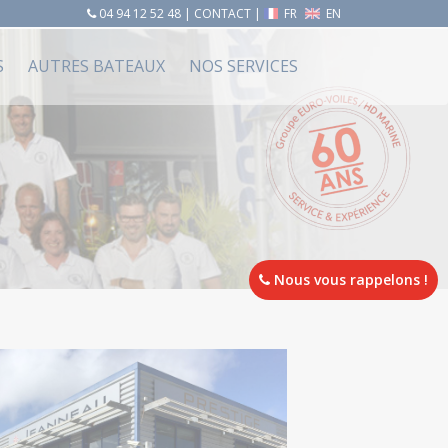
04 94 12 52 48
|
CONTACT
|
FR
EN
S
AUTRES BATEAUX
NOS SERVICES
Nous vous rappelons !