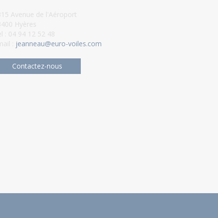
15 Avenue de l'Aéroport
3400 Hyères
l : 04 94 12 52 48
ail :
jeanneau@euro-voiles.com
Contactez-nous