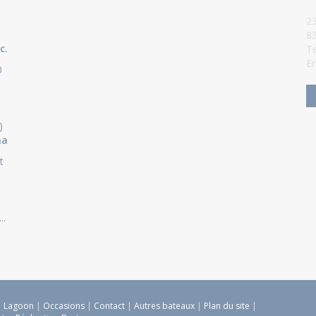
23
8
c.
Te
Em
0
)
ha
t
..
|
Lagoon
|
Occasions
|
Contact
|
Autres bateaux
|
Plan du site
|