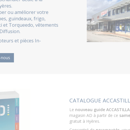
yères.
per ou améliorer votre
es, guindeaux, frigo,
ki et Torqueedo, vêtements
Diffusion.
oteurs et pièces
In-
-nous
CATALOGUE ACCASTILL
Le
nouveau guide ACCASTILLA
magasin AD à partir de ce
same
gratuit à Hyères.
Concentré de
nouveautés
, vou