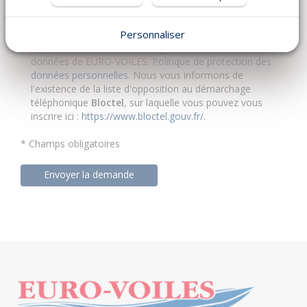
EURO-VOILES en charge de son traitement.
Vous disposez de droits Informatique et Libertés sur
les données vous concernant, que vous pouvez
Personnaliser
exercer en contactant le délégué à la protection des
données de EURO-VOILES.
Politique de protection des
données personnelles
. Nous vous informons de
l'existence de la liste d'opposition au démarchage
téléphonique
Bloctel
, sur laquelle vous pouvez vous
inscrire ici :
https://www.bloctel.gouv.fr/
.
* Champs obligatoires
Envoyer la demande