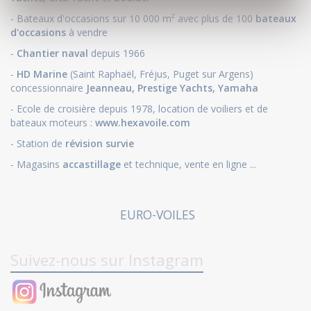
- Bateaux d'occasions sur 10 000 m² avec plus de 100
bateaux
d'occasions
à vendre
-
Chantier naval
depuis 1966
-
HD Marine
(Saint Raphaël, Fréjus, Puget sur Argens)
concessionnaire
Jeanneau
,
Prestige Yachts,
Yamaha
- Ecole de croisière depuis 1978, location de voiliers et de
bateaux moteurs :
www.hexavoile.com
- Station de
révision survie
- Magasins
accastillage
et technique, vente en ligne ...
EURO-VOILES
Suivez-nous sur Instagram