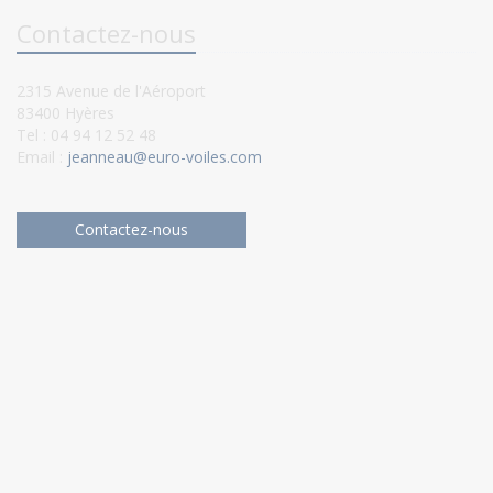
Contactez-nous
2315 Avenue de l'Aéroport
83400 Hyères
Tel : 04 94 12 52 48
Email :
jeanneau@euro-voiles.com
Contactez-nous