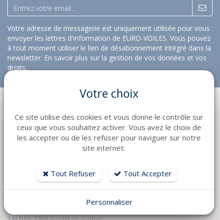
Votre adresse de messagerie est uniquement utilisée pour vous
envoyer les lettres d'information de EURO-VOILES. Vous pouvez
à tout moment utiliser le lien de désabonnement intégré dans la
newsletter.
En savoir plus sur la gestion de vos données et vos
droits
.
Votre choix
Ce site utilise des cookies et vous donne le contrôle sur
ceux que vous souhaitez activer. Vous avez le choix de
les accepter ou de les refuser pour naviguer sur notre
site internet.
Près de 70 employés et plus de 50 ans d’expérience et de
passion, le groupe
Euro-Voiles
/
HD Marine
a tout pour
Tout Refuser
Tout Accepter
préparer votre bateau et vous accompagner dans vos
navigations en Méditerranée :
- Distributeur des plus grandes marques:
Jeanneau
,
Jeanneau
Personnaliser
Yachts
,
Prestige Yachts,
Lagoon Catamarans
et
Motor
Yachts
,
CNB Yacht
et
Zodiac.