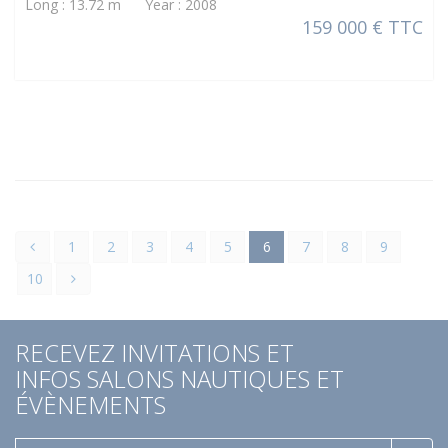
Long : 13.72 m Year : 2008
159 000 € TTC
1
2
3
4
5
6
7
8
9
10
RECEVEZ INVITATIONS ET
INFOS SALONS NAUTIQUES ET
ÉVÈNEMENTS