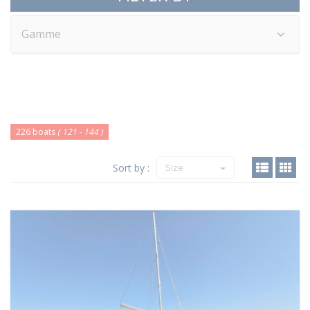
Gamme
226 boats
( 121 - 144 )
Sort by :
Size