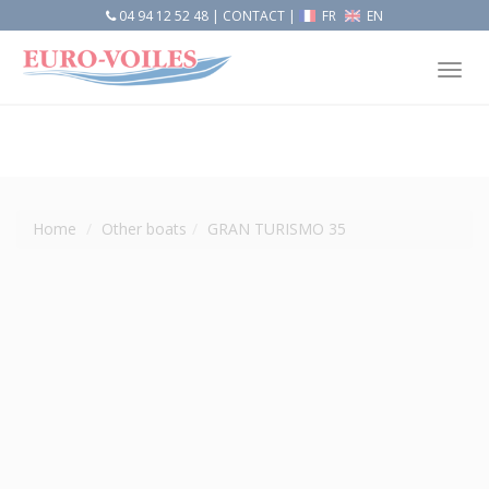
04 94 12 52 48
|
CONTACT
|
FR
EN
Tog
nav
Home
Other boats
GRAN TURISMO 35