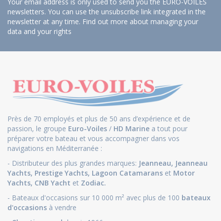
Your email address is only used to send you the EURO-VOILES
newsletters. You can use the unsubscribe link integrated in the
newsletter at any time.
Find out more about managing your
data and your rights
Près de 70 employés et plus de 50 ans d’expérience et de
passion, le groupe
Euro-Voiles
/
HD Marine
a tout pour
préparer votre bateau et vous accompagner dans vos
navigations en Méditerranée :
- Distributeur des plus grandes marques:
Jeanneau
,
Jeanneau
Yachts
,
Prestige Yachts,
Lagoon Catamarans
et
Motor
Yachts
,
CNB Yacht
et
Zodiac.
- Bateaux d'occasions sur 10 000 m² avec plus de 100
bateaux
d'occasions
à vendre