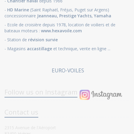
-
Chantier naval
depuis 1966
-
HD Marine
(Saint Raphaël, Fréjus, Puget sur Argens)
concessionnaire
Jeanneau
,
Prestige Yachts,
Yamaha
- Ecole de croisière depuis 1978, location de voiliers et de
bateaux moteurs :
www.hexavoile.com
- Station de
révision survie
- Magasins
accastillage
et technique, vente en ligne ...
EURO-VOILES
Follow us on Instagram
Contact us
2315 Avenue de l'Aéroport
83400 Hyères