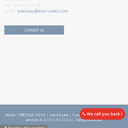
Tel : 04 94 12 52 48
Email :
jeanneau@euro-voiles.com
Contact us
We call you back !
Home
|
PRESTIGE YACHT
|
Used boats
|
Contact us
|
Other boats
|
Our
services
© 2019 EURO-VOILES -
Designed Bexter