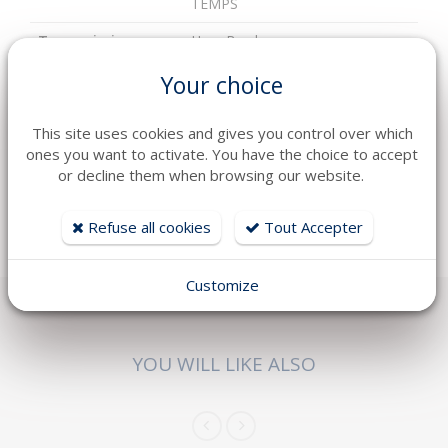
TEMPS
Transmission
Hors Bord
Length
7
Your choice
Width
2.54
This site uses cookies and gives you control over which
Number of
16
ones you want to activate. You have the choice to accept
passengers
or decline them when browsing our website.
Construction
Polyester
Refuse all cookies
Tout Accepter
Customize
YOU WILL LIKE ALSO