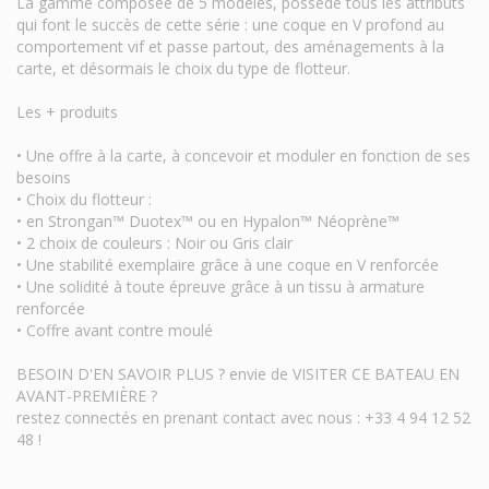
La gamme composée de 5 modèles, possède tous les attributs
qui font le succès de cette série : une coque en V profond au
comportement vif et passe partout, des aménagements à la
carte, et désormais le choix du type de flotteur.
Les + produits
• Une offre à la carte, à concevoir et moduler en fonction de ses
besoins
• Choix du flotteur :
• en Strongan™ Duotex™ ou en Hypalon™ Néoprène™
• 2 choix de couleurs : Noir ou Gris clair
• Une stabilité exemplaire grâce à une coque en V renforcée
• Une solidité à toute épreuve grâce à un tissu à armature
renforcée
• Coffre avant contre moulé
BESOIN D'EN SAVOIR PLUS ? envie de VISITER CE BATEAU EN
AVANT-PREMIÈRE ?
restez connectés en prenant contact avec nous : +33 4 94 12 52
48 !