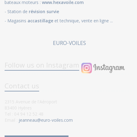
bateaux moteurs :
www.hexavoile.com
- Station de
révision survie
- Magasins
accastillage
et technique, vente en ligne ...
EURO-VOILES
Follow us on Instagram
Contact us
2315 Avenue de l'Aéroport
83400 Hyères
Tel : 04 94 12 52 48
Email :
jeanneau@euro-voiles.com