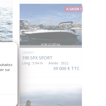
A SAISIR !
VOIR LE DÉTAIL
SEARAY
190 SPX SPORT
Long : 5.94 m Année : 2022
ouhaitez
39 000 € TTC
uer sur