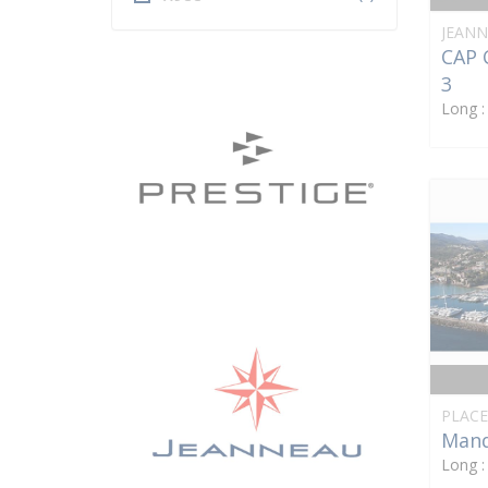
JEAN
CAP 
3
Long 
PLACE
Mand
Long 