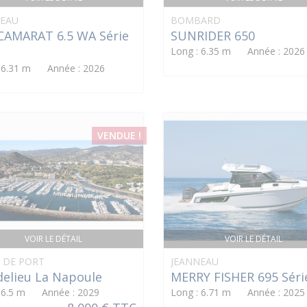
NEAU
BOMBARD
CAMARAT 6.5 WA Série
SUNRIDER 650
Long : 6.35 m Année : 2026
: 6.31 m Année : 2026
VENDUE !
VOIR LE DÉTAIL
VOIR LE DÉTAIL
 DE PORT
JEANNEAU
elieu La Napoule
MERRY FISHER 695 Séri
: 6.5 m Année : 2029
Long : 6.71 m Année : 2025