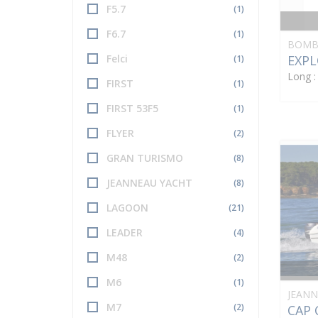
F5.7
(1)
F6.7
(1)
BOMB
EXPL
Felci
(1)
Long 
FIRST
(1)
FIRST 53F5
(1)
FLYER
(2)
GRAN TURISMO
(8)
JEANNEAU YACHT
(8)
LAGOON
(21)
LEADER
(4)
M48
(2)
M6
(1)
JEAN
M7
(2)
CAP 