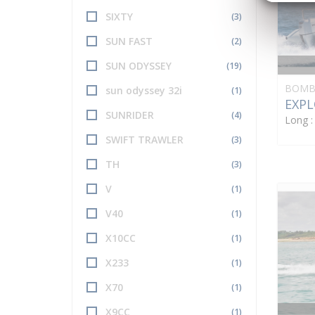
SIXTY
(3)
SUN FAST
(2)
SUN ODYSSEY
(19)
BOMB
sun odyssey 32i
(1)
EXPL
SUNRIDER
(4)
Long 
SWIFT TRAWLER
(3)
TH
(3)
V
(1)
V40
(1)
X10CC
(1)
X233
(1)
X70
(1)
X9CC
(1)