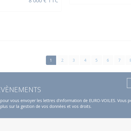
8 000 € TTC
1
2
3
4
5
6
7
 ÉVÈNEMENTS
pour vous envoyer les lettres d'information de EURO-VOILES. Vous po
 plus sur la gestion de vos données et vos droits
.