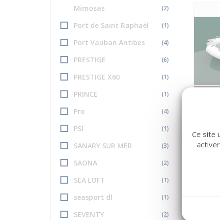
Mimosas
(2)
Port de Saint Raphaël
(1)
Port Vauban Antibes
(4)
PRESTIGE
(6)
PRESTIGE X60
(1)
PRINCE
(1)
ZODI
Pro
(4)
MEDL
PSI
(1)
Long 
Ce site 
active
SANARY SUR MER
(3)
SAONA
(2)
SEA LOFT
(1)
seasport dl
(1)
SEVENTY
(2)