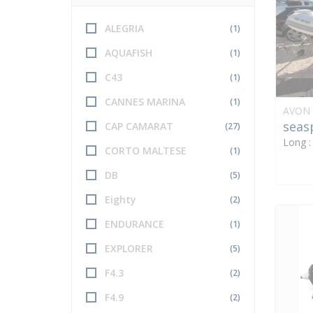
ALEGRIA
(1)
AQUAFISH
(1)
C43
(1)
CANNES MARINA
(1)
AVON
seas
CAP CAMARAT
(27)
Long 
CORTO MALTESE
(1)
DB
(5)
Eighty
(2)
ENDURANCE
(1)
EXPLORER
(5)
F4.3
(2)
F4.9
(2)