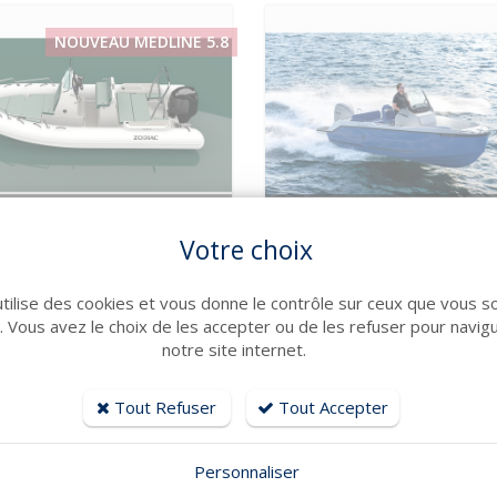
NOUVEAU MEDLINE 5.8
VOIR LE DÉTAIL
VOIR LE DÉTAIL
Votre choix
AC
JEANNEAU
INE 5.8
CAP CAMARAT 6.0 CC
: 5.8 m Année : 2026
Long : 5.94 m Année : 2026
utilise des cookies et vous donne le contrôle sur ceux que vous s
41 394 € TTC
r. Vous avez le choix de les accepter ou de les refuser pour navig
notre site internet.
Tout Refuser
Tout Accepter
Personnaliser