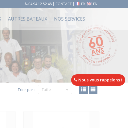
04 94 12 52 48
|
CONTACT
|
FR
EN
S
AUTRES BATEAUX
NOS SERVICES
Nous vous rappelons !
Trier par :
Taille