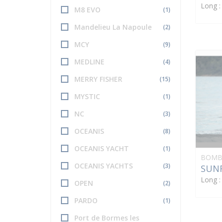
Long 
M8 EVO
(1)
Mandelieu La Napoule
(2)
MCY
(9)
MEDLINE
(4)
MERRY FISHER
(15)
MYSTIC
(1)
NC
(3)
OCEANIS
(8)
OCEANIS YACHT
(1)
BOMB
OCEANIS YACHTS
(3)
SUNR
Long 
OPEN
(2)
PARDO
(1)
Port de Bormes les