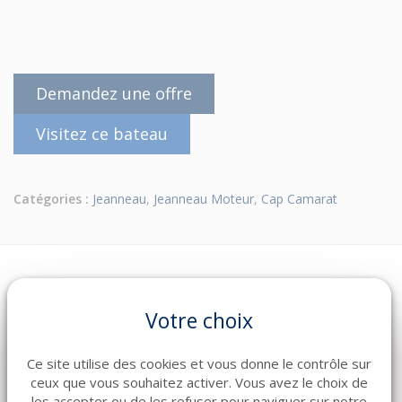
Demandez une offre
Visitez ce bateau
Catégories :
Jeanneau
,
Jeanneau Moteur
,
Cap Camarat
Votre choix
DESCRIPTION
EQUIPEMENT
Ce site utilise des cookies et vous donne le contrôle sur
ceux que vous souhaitez activer. Vous avez le choix de
DOCUMENTATION
les accepter ou de les refuser pour naviguer sur notre