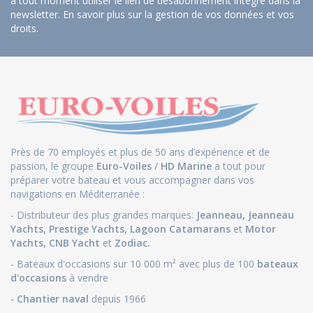
à tout moment utiliser le lien de désabonnement intégré dans la
newsletter.
En savoir plus sur la gestion de vos données et vos
droits
.
Près de 70 employés et plus de 50 ans d’expérience et de
passion, le groupe
Euro-Voiles
/
HD Marine
a tout pour
préparer votre bateau et vous accompagner dans vos
navigations en Méditerranée :
- Distributeur des plus grandes marques:
Jeanneau
,
Jeanneau
Yachts
,
Prestige Yachts,
Lagoon Catamarans
et
Motor
Yachts
,
CNB Yacht
et
Zodiac.
- Bateaux d'occasions sur 10 000 m² avec plus de 100
bateaux
d'occasions
à vendre
-
Chantier naval
depuis 1966