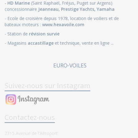
-
HD Marine
(Saint Raphaël, Fréjus, Puget sur Argens)
concessionnaire
Jeanneau
,
Prestige Yachts,
Yamaha
- Ecole de croisière depuis 1978, location de voiliers et de
bateaux moteurs :
www.hexavoile.com
- Station de
révision survie
- Magasins
accastillage
et technique, vente en ligne ...
EURO-VOILES
Suivez-nous sur Instagram
Contactez-nous
2315 Avenue de l'Aéroport