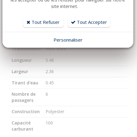
site internet.
Année
2026
Carburant
Essence
Tout Refuser
Tout Accepter
Moteur
PACKAGE JEANNEAU YAMAHA - F100
LB commande mécaniq
Personnaliser
Transmission
Hors Bord
Longueur
5.48
Largeur
2.36
Tirant d'eau
0.45
Nombre de
6
passagers
Construction
Polyester
Capacité
100
carburant