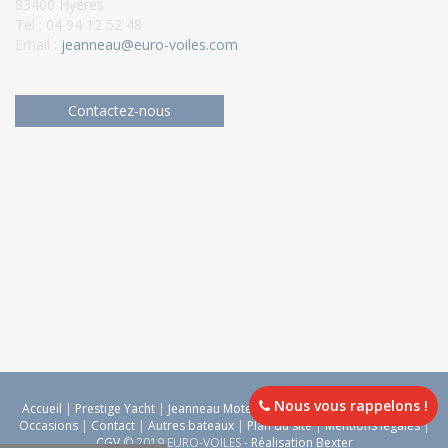
83400 Hyères
Tel : 04 94 12 52 48
Email :
jeanneau@euro-voiles.com
Contactez-nous
Nous vous rappelons !
Accueil
|
Prestige Yacht
|
Jeanneau Moteur
|
Jeanneau Voile
|
Lagoon
|
Occasions
|
Contact
|
Autres bateaux
|
Plan du site
|
Mentions légales
|
CGV
© 2019 EURO-VOILES -
Réalisation Bexter