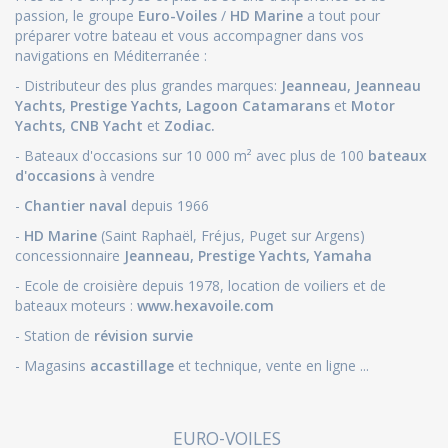
passion, le groupe
Euro-Voiles
/
HD Marine
a tout pour
préparer votre bateau et vous accompagner dans vos
navigations en Méditerranée :
- Distributeur des plus grandes marques:
Jeanneau
,
Jeanneau
Yachts
,
Prestige Yachts,
Lagoon Catamarans
et
Motor
Yachts
,
CNB Yacht
et
Zodiac.
- Bateaux d'occasions sur 10 000 m² avec plus de 100
bateaux
d'occasions
à vendre
-
Chantier naval
depuis 1966
-
HD Marine
(Saint Raphaël, Fréjus, Puget sur Argens)
concessionnaire
Jeanneau
,
Prestige Yachts,
Yamaha
- Ecole de croisière depuis 1978, location de voiliers et de
bateaux moteurs :
www.hexavoile.com
- Station de
révision survie
- Magasins
accastillage
et technique, vente en ligne ...
EURO-VOILES