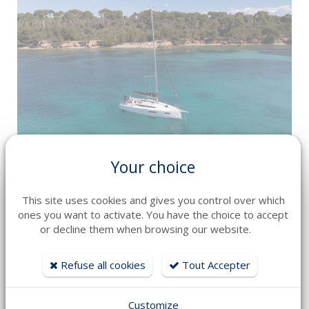
DETAILS
Your choice
JEANNEAU
SUN ODYSSEY 350
This site uses cookies and gives you control over which
Long : 10.94 m Year : 2025
ones you want to activate. You have the choice to accept
165 800 € HT
or decline them when browsing our website.
Refuse all cookies
Tout Accepter
Customize