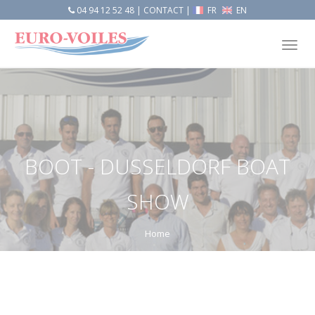
04 94 12 52 48
|
CONTACT
|
FR
EN
Tog
nav
BOOT - DUSSELDORF BOAT
SHOW
Home