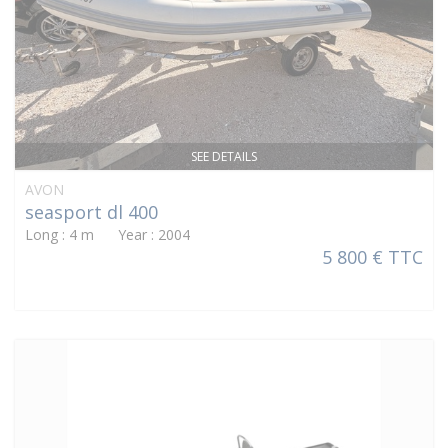
SEE DETAILS
AVON
seasport dl 400
Long : 4 m Year : 2004
5 800 € TTC