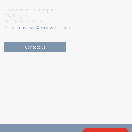
2315 Avenue de l'Aéroport
83400 Hyères
Tel : 04 94 12 52 48
Email :
jeanneau@euro-voiles.com
Contact us