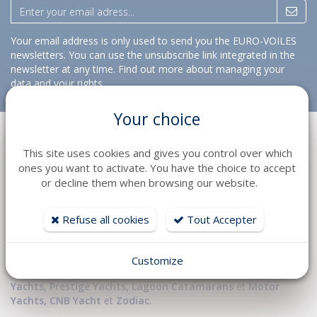
Your email address is only used to send you the EURO-VOILES
newsletters. You can use the unsubscribe link integrated in the
newsletter at any time.
Find out more about managing your
data and your rights
Your choice
This site uses cookies and gives you control over which
ones you want to activate. You have the choice to accept
or decline them when browsing our website.
Près de 70 employés et plus de 50 ans d’expérience et de
Refuse all cookies
Tout Accepter
passion, le groupe
Euro-Voiles
/
HD Marine
a tout pour
préparer votre bateau et vous accompagner dans vos
navigations en Méditerranée :
Customize
- Distributeur des plus grandes marques:
Jeanneau
,
Jeanneau
Yachts
,
Prestige Yachts,
Lagoon Catamarans
et
Motor
Yachts
,
CNB Yacht
et
Zodiac.