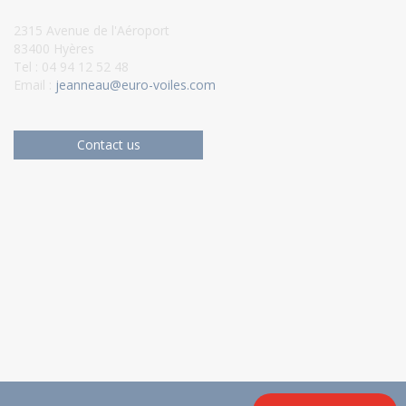
2315 Avenue de l'Aéroport
83400 Hyères
Tel : 04 94 12 52 48
Email :
jeanneau@euro-voiles.com
Contact us