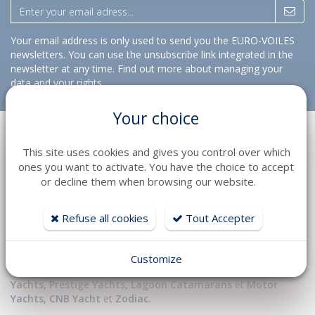
Your email address is only used to send you the EURO-VOILES
newsletters. You can use the unsubscribe link integrated in the
newsletter at any time.
Find out more about managing your
data and your rights
Your choice
This site uses cookies and gives you control over which
ones you want to activate. You have the choice to accept
or decline them when browsing our website.
Près de 70 employés et plus de 50 ans d’expérience et de
Refuse all cookies
Tout Accepter
passion, le groupe
Euro-Voiles
/
HD Marine
a tout pour
préparer votre bateau et vous accompagner dans vos
navigations en Méditerranée :
Customize
- Distributeur des plus grandes marques:
Jeanneau
,
Jeanneau
Yachts
,
Prestige Yachts,
Lagoon Catamarans
et
Motor
Yachts
,
CNB Yacht
et
Zodiac.