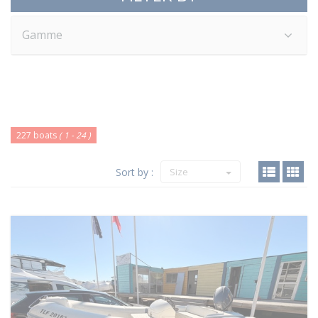
Gamme
227 boats
( 1 - 24 )
Sort by :
Size