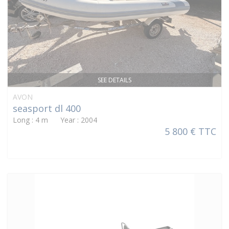
SEE DETAILS
AVON
seasport dl 400
Long : 4 m Year : 2004
5 800 € TTC