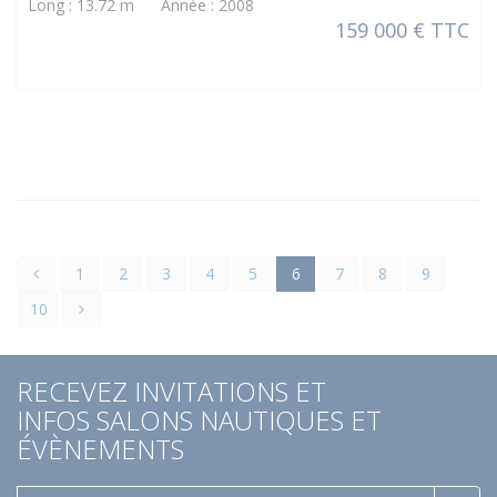
Long : 13.72 m Année : 2008
159 000 € TTC
1
2
3
4
5
6
7
8
9
10
RECEVEZ INVITATIONS ET
INFOS SALONS NAUTIQUES ET
ÉVÈNEMENTS