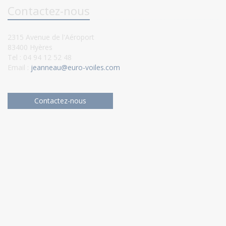
Contactez-nous
2315 Avenue de l'Aéroport
83400 Hyères
Tel : 04 94 12 52 48
Email :
jeanneau@euro-voiles.com
Contactez-nous