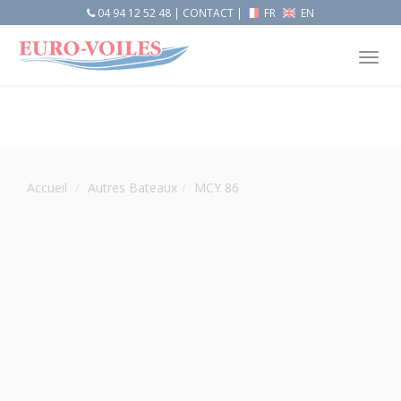
04 94 12 52 48
|
CONTACT
|
FR
EN
Tog
nav
Accueil
Autres Bateaux
MCY 86