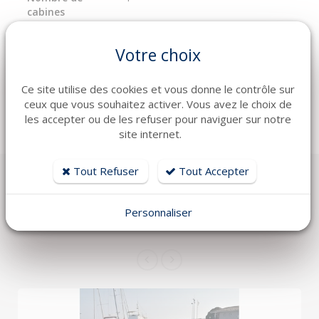
cabines
Construction
Carbone
Votre choix
Capacité en eau
1500
Ce site utilise des cookies et vous donne le contrôle sur
Capacité
7100
ceux que vous souhaitez activer. Vous avez le choix de
carburant
les accepter ou de les refuser pour naviguer sur notre
site internet.
Tout Refuser
Tout Accepter
Personnaliser
VOUS AIMEREZ AUSSI