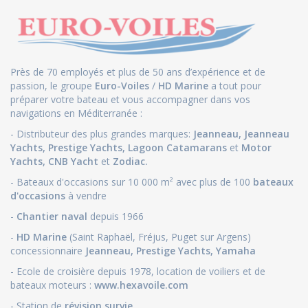
Près de 70 employés et plus de 50 ans d’expérience et de
passion, le groupe
Euro-Voiles
/
HD Marine
a tout pour
préparer votre bateau et vous accompagner dans vos
navigations en Méditerranée :
- Distributeur des plus grandes marques:
Jeanneau
,
Jeanneau
Yachts
,
Prestige Yachts,
Lagoon Catamarans
et
Motor
Yachts
,
CNB Yacht
et
Zodiac.
- Bateaux d'occasions sur 10 000 m² avec plus de 100
bateaux
d'occasions
à vendre
-
Chantier naval
depuis 1966
-
HD Marine
(Saint Raphaël, Fréjus, Puget sur Argens)
concessionnaire
Jeanneau
,
Prestige Yachts,
Yamaha
- Ecole de croisière depuis 1978, location de voiliers et de
bateaux moteurs :
www.hexavoile.com
- Station de
révision survie