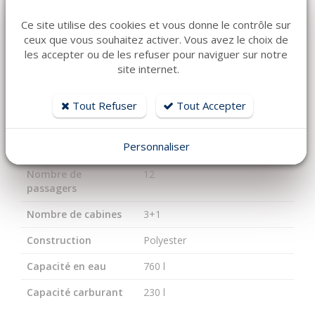
Carburant
Diesel
Ce site utilise des cookies et vous donne le contrôle sur
Moteur
YANMAR 4JH110CR - 110
ceux que vous souhaitez activer. Vous avez le choix de
CV/HP
les accepter ou de les refuser pour naviguer sur notre
site internet.
Transmission
Ligne d'Arbre
Longueur
16.93
Tout Refuser
Tout Accepter
Largeur
4.99
Personnaliser
Tirant d'eau
1.9
Nombre de
12
passagers
Nombre de cabines
3+1
Construction
Polyester
Capacité en eau
760 l
Capacité carburant
230 l