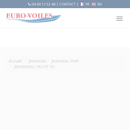
04 94 12 52 48
|
CONTACT
|
FR
EN
Tog
nav
Accueil
Jeanneau
Jeanneau Voile
JEANNEAU YACHT 55