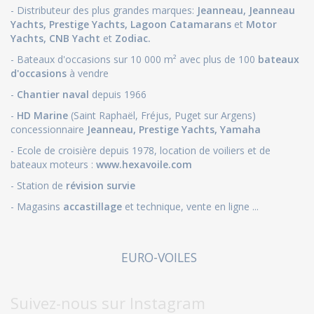
- Distributeur des plus grandes marques:
Jeanneau
,
Jeanneau
Yachts
,
Prestige Yachts,
Lagoon Catamarans
et
Motor
Yachts
,
CNB Yacht
et
Zodiac.
- Bateaux d'occasions sur 10 000 m² avec plus de 100
bateaux
d'occasions
à vendre
-
Chantier naval
depuis 1966
-
HD Marine
(Saint Raphaël, Fréjus, Puget sur Argens)
concessionnaire
Jeanneau
,
Prestige Yachts,
Yamaha
- Ecole de croisière depuis 1978, location de voiliers et de
bateaux moteurs :
www.hexavoile.com
- Station de
révision survie
- Magasins
accastillage
et technique, vente en ligne ...
EURO-VOILES
Suivez-nous sur Instagram