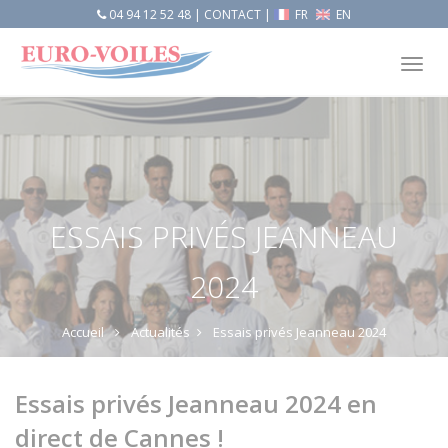
04 94 12 52 48
|
CONTACT
|
FR
EN
Tog
nav
ESSAIS PRIVÉS JEANNEAU
2024
Accueil
Actualités
Essais privés Jeanneau 2024
Essais privés Jeanneau 2024 en
direct de Cannes !