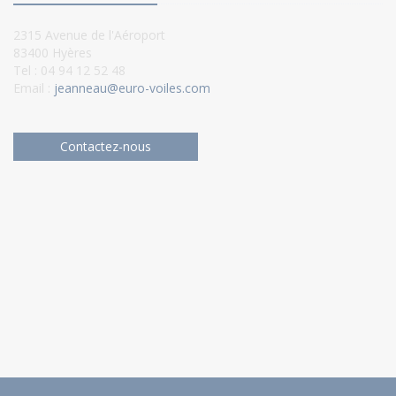
2315 Avenue de l'Aéroport
83400 Hyères
Tel : 04 94 12 52 48
Email :
jeanneau@euro-voiles.com
Contactez-nous