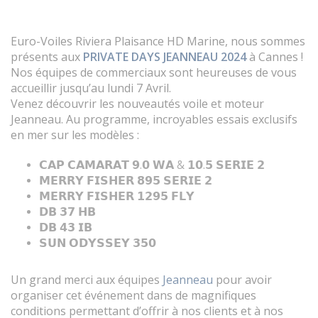
Euro-Voiles Riviera Plaisance HD Marine, nous sommes
présents aux
PRIVATE DAYS JEANNEAU 2024
à Cannes !
Nos équipes de commerciaux sont heureuses de vous
accueillir jusqu’au lundi 7 Avril.
Venez découvrir les nouveautés voile et moteur
Jeanneau. Au programme, incroyables essais exclusifs
en mer sur les modèles :
𝗖𝗔𝗣 𝗖𝗔𝗠𝗔𝗥𝗔𝗧 𝟵.𝟬 𝗪𝗔 & 𝟭𝟬.𝟱 𝗦𝗘𝗥𝗜𝗘 𝟮
𝗠𝗘𝗥𝗥𝗬 𝗙𝗜𝗦𝗛𝗘𝗥 𝟴𝟵𝟱 𝗦𝗘𝗥𝗜𝗘 𝟮
𝗠𝗘𝗥𝗥𝗬 𝗙𝗜𝗦𝗛𝗘𝗥 𝟭𝟮𝟵𝟱 𝗙𝗟𝗬
𝗗𝗕 𝟯𝟳 𝗛𝗕
𝗗𝗕 𝟰𝟯 𝗜𝗕
𝗦𝗨𝗡 𝗢𝗗𝗬𝗦𝗦𝗘𝗬 𝟯𝟱𝟬
Un grand merci aux équipes
Jeanneau
pour avoir
organiser cet événement dans de magnifiques
conditions permettant d’offrir à nos clients et à nos