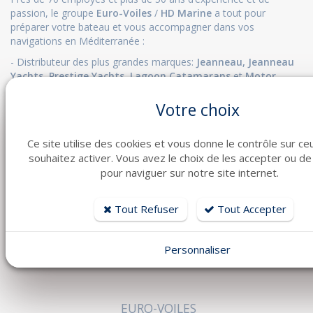
passion, le groupe
Euro-Voiles
/
HD Marine
a tout pour
préparer votre bateau et vous accompagner dans vos
navigations en Méditerranée :
- Distributeur des plus grandes marques:
Jeanneau
,
Jeanneau
Yachts
,
Prestige Yachts,
Lagoon Catamarans
et
Motor
Yachts
,
CNB Yacht
et
Zodiac.
Votre choix
- Bateaux d'occasions sur 10 000 m² avec plus de 100
bateaux
d'occasions
à vendre
Ce site utilise des cookies et vous donne le contrôle sur c
-
Chantier naval
depuis 1966
souhaitez activer. Vous avez le choix de les accepter ou de
-
HD Marine
(Saint Raphaël, Fréjus, Puget sur Argens)
pour naviguer sur notre site internet.
concessionnaire
Jeanneau
,
Prestige Yachts,
Yamaha
- Ecole de croisière depuis 1978, location de voiliers et de
Tout Refuser
Tout Accepter
bateaux moteurs :
www.hexavoile.com
- Station de
révision survie
Personnaliser
- Magasins
accastillage
et technique, vente en ligne ...
EURO-VOILES