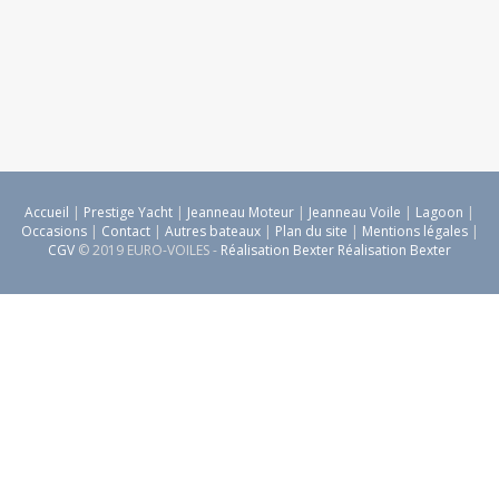
Accueil
|
Prestige Yacht
|
Jeanneau Moteur
|
Jeanneau Voile
|
Lagoon
|
Occasions
|
Contact
|
Autres bateaux
|
Plan du site
|
Mentions légales
|
CGV
© 2019 EURO-VOILES -
Réalisation Bexter Réalisation Bexter