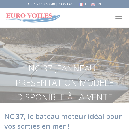
04 94 12 52 48
|
CONTACT
|
FR
EN
Tog
nav
NC 37 JEANNEAU -
PRÉSENTATION MODÈLE
DISPONIBLE À LA VENTE
Accueil
Actualités
NC 37, le bateau moteur idéal pour
NC 37 Jeanneau - Présentation modèle disponible à la vente
vos sorties en mer !