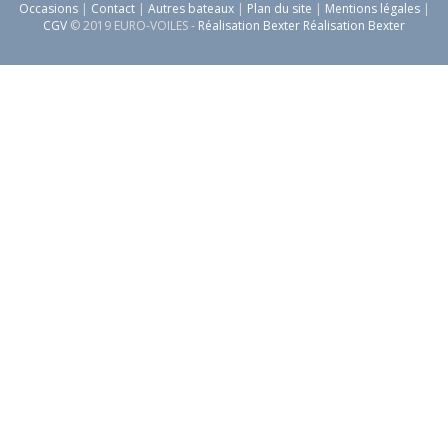
Occasions
|
Contact
|
Autres bateaux
|
Plan du site
|
Mentions légales
|
CGV
© 2019 EURO-VOILES -
Réalisation Bexter Réalisation Bexter