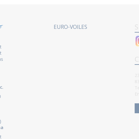
S
EURO-VOILES
t
t
C
ns
23
8
c.
Te
Em
0
)
ha
t