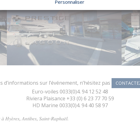
Personnaliser
s d’informations sur l’événement, n’hésitez pas
CONTACTE
Euro-voiles 0033(0)4. 94 12 52 48
Riviera Plaisance +33 (0) 6 23 77 70 59
HD Marine 0033(0)4. 94 40 58 97
 𝑎̀ 𝐻𝑦𝑒̀𝑟𝑒𝑠, 𝐴𝑛𝑡𝑖𝑏𝑒𝑠, 𝑆𝑎𝑖𝑛𝑡-𝑅𝑎𝑝ℎ𝑎𝑒̈𝑙.