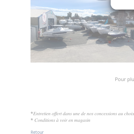
Pour plu
*𝐸𝑛𝑡𝑟𝑒𝑡𝑖𝑒𝑛 𝑜𝑓𝑓𝑒𝑟𝑡 𝑑𝑎𝑛𝑠 𝑢𝑛𝑒 𝑑𝑒 𝑛𝑜𝑠 𝑐𝑜𝑛𝑐𝑒𝑠𝑠𝑖𝑜𝑛𝑠 𝑎𝑢 𝑐ℎ𝑜𝑖
* 𝐶𝑜𝑛𝑑𝑖𝑡𝑖𝑜𝑛𝑠 𝑎̀ 𝑣𝑜𝑖𝑟 𝑒𝑛 𝑚𝑎𝑔𝑎𝑠𝑖𝑛
Retour