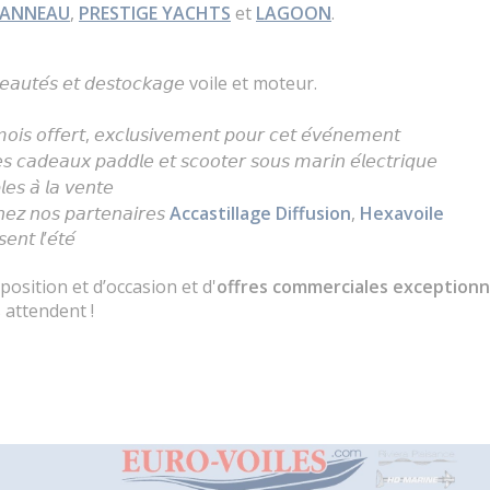
EANNEAU
,
PRESTIGE YACHTS
et
LAGOON
.
𝘦𝘢𝘶𝘵𝘦́𝘴 𝘦𝘵 𝘥𝘦𝘴𝘵𝘰𝘤𝘬𝘢𝘨𝘦 voile et moteur.
𝘪𝘴 𝘰𝘧𝘧𝘦𝘳𝘵, 𝘦𝘹𝘤𝘭𝘶𝘴𝘪𝘷𝘦𝘮𝘦𝘯𝘵 𝘱𝘰𝘶𝘳 𝘤𝘦𝘵 𝘦́𝘷𝘦́𝘯𝘦𝘮𝘦𝘯𝘵
𝘴 𝘤𝘢𝘥𝘦𝘢𝘶𝘹 𝘱𝘢𝘥𝘥𝘭𝘦 𝘦𝘵 𝘴𝘤𝘰𝘰𝘵𝘦𝘳 𝘴𝘰𝘶𝘴 𝘮𝘢𝘳𝘪𝘯 𝘦́𝘭𝘦𝘤𝘵𝘳𝘪𝘲𝘶𝘦
𝘭𝘦𝘴 𝘢̀ 𝘭𝘢 𝘷𝘦𝘯𝘵𝘦
𝘩𝘦𝘻 𝘯𝘰𝘴 𝘱𝘢𝘳𝘵𝘦𝘯𝘢𝘪𝘳𝘦𝘴
Accastillage Diffusion
,
Hexavoile
𝘯𝘵 𝘭’𝘦́𝘵𝘦́
position et d’occasion et d'
offres commerciales exceptionn
 attendent !