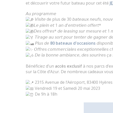
et découvrir votre futur bateau pour cet été
J
𝘈𝘶 𝘱𝘳𝘰𝘨𝘳𝘢𝘮𝘮𝘦
𝘝𝘪𝘴𝘪𝘵𝘦 de plus de 30 𝘣𝘢𝘵𝘦𝘢𝘶𝘹 𝘯𝘦𝘶𝘧𝘴, 𝘯𝘰𝘶
𝘓𝘦 𝘱𝘭𝘦𝘪𝘯 𝘦𝘵 1 𝘢𝘯 𝘥'𝘦𝘯𝘵𝘳𝘦𝘵𝘪𝘦𝘯 𝘰𝘧𝘧𝘦𝘳𝘵*
𝘋𝘦𝘴 𝘰𝘧𝘧𝘳𝘦𝘴* 𝘥𝘦 𝘭𝘦𝘢𝘴𝘪𝘯𝘨 𝘴𝘶𝘳 𝘮𝘦𝘴𝘶𝘳𝘦 𝘦𝘵 1 𝘮
𝘛𝘪𝘳𝘢𝘨𝘦 𝘢𝘶 𝘴𝘰𝘳𝘵 𝘱𝘰𝘶𝘳 𝘵𝘦𝘯𝘵𝘦𝘳 𝘥𝘦 𝘨𝘢𝘨𝘯𝘦𝘳 𝘥𝘦
𝘗𝘭𝘶𝘴 𝘥𝘦
80
bateaux d'occasions
𝘥𝘪𝘴𝘱𝘰𝘯𝘪𝘣
𝘖𝘧𝘧𝘳𝘦𝘴 𝘤𝘰𝘮𝘮𝘦𝘳𝘤𝘪𝘢𝘭𝘦𝘴 𝘦𝘹𝘤𝘦𝘱𝘵𝘪𝘰𝘯𝘯𝘦𝘭𝘭𝘦𝘴 𝘤
𝘋𝘦 𝘭𝘢 𝘣𝘰𝘯𝘯𝘦 𝘢𝘮𝘣𝘪𝘢𝘯𝘤𝘦, 𝘥𝘦𝘴 𝘴𝘰𝘶𝘳𝘪𝘳𝘦𝘴 𝘤̧𝘢 𝘴
Bénéficiez d’un
accès exclusif
à nos parcs d’ex
sur la Côte d’Azur. De nombreux cadeaux vous
2315 Avenue de l’Aéroport, 83400 Hyères
Vendredi 19 et Samedi 20 mai 2023
De 9h à 18h