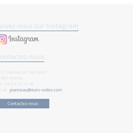
uivez-nous sur Instagram
ontactez-nous
15 Avenue de l'Aéroport
3400 Hyères
l : 04 94 12 52 48
ail :
jeanneau@euro-voiles.com
Contactez-nous