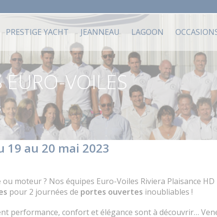
PRESTIGE YACHT
JEANNEAU
LAGOON
OCCASION
 EURO-VOILES
S
u 19 au 20 mai 2023
le ou moteur ? Nos équipes Euro-Voiles Riviera Plaisance H
es
pour 2 journées de
portes ouvertes
inoubliables !
ient performance, confort et élégance sont à découvrir… Ve