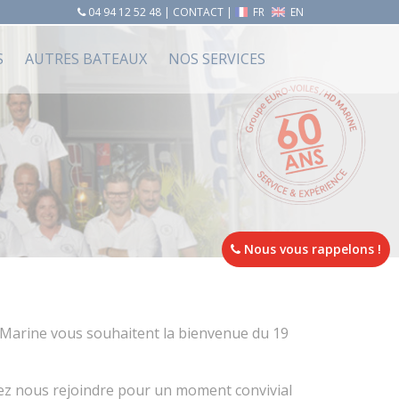
04 94 12 52 48
|
CONTACT
|
FR
EN
S
AUTRES BATEAUX
NOS SERVICES
Nous vous rappelons !
D Marine vous souhaitent la bienvenue du 19
nez nous rejoindre pour un moment convivial