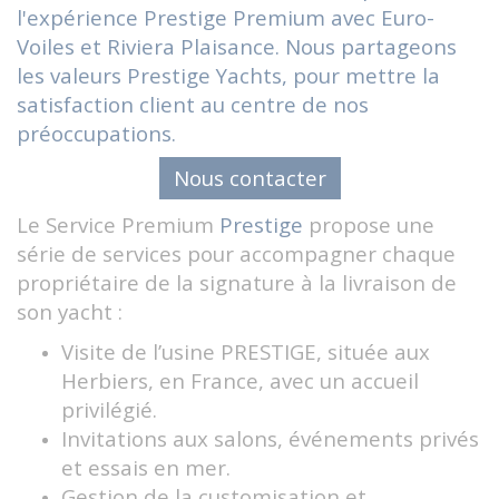
l'expérience Prestige Premium avec Euro-
Accueil
Actualités
Voiles et Riviera Plaisance. Nous partageons
Prestige Premium Service, Euro-Voiles/ Riviera Plaisance vous
les valeurs
Prestige Yachts
, pour mettre la
accompagne pour cette offre sur mesure
satisfaction client au centre de nos
préoccupations.
Nous contacter
Le Service Premium
Prestige
propose une
série de services pour accompagner chaque
propriétaire de la signature à la livraison de
son yacht :
Visite de l’usine PRESTIGE, située aux
Herbiers, en France, avec un accueil
privilégié.
Invitations aux salons, événements privés
et essais en mer.
Gestion de la customisation et