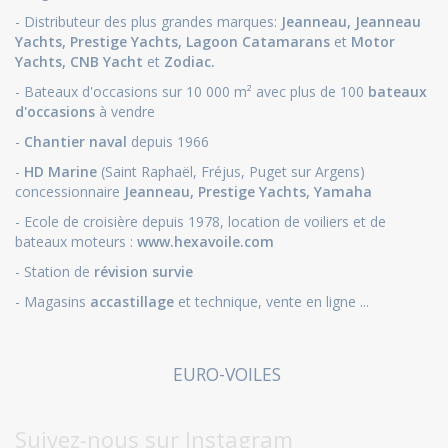
- Distributeur des plus grandes marques:
Jeanneau
,
Jeanneau
Yachts
,
Prestige Yachts,
Lagoon Catamarans
et
Motor
Yachts
,
CNB Yacht
et
Zodiac.
- Bateaux d'occasions sur 10 000 m² avec plus de 100
bateaux
d'occasions
à vendre
-
Chantier naval
depuis 1966
-
HD Marine
(Saint Raphaël, Fréjus, Puget sur Argens)
concessionnaire
Jeanneau
,
Prestige Yachts,
Yamaha
- Ecole de croisière depuis 1978, location de voiliers et de
bateaux moteurs :
www.hexavoile.com
- Station de
révision survie
- Magasins
accastillage
et technique, vente en ligne ...
EURO-VOILES
Suivez-nous sur Instagram