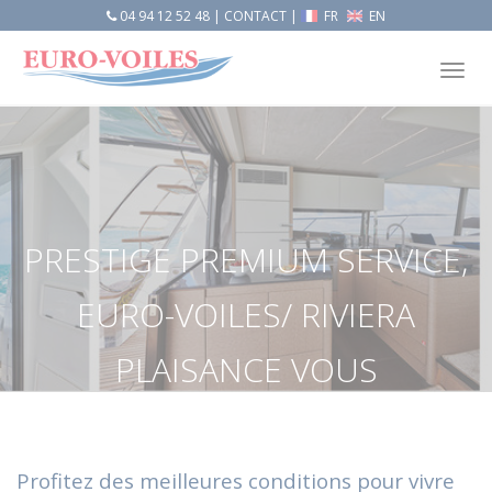
04 94 12 52 48
|
CONTACT
|
FR
EN
Tog
nav
PRESTIGE PREMIUM SERVICE,
EURO-VOILES/ RIVIERA
PLAISANCE VOUS
ACCOMPAGNE POUR CETTE
OFFRE SUR MESURE
Profitez des meilleures conditions pour vivre