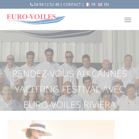
04 94 12 52 48
|
CONTACT
|
FR
EN
Tog
nav
RENDEZ-VOUS AU CANNES
YACHTING FESTIVAL AVEC
EURO-VOILES RIVIERA
PLAISANCE
Accueil
Actualités