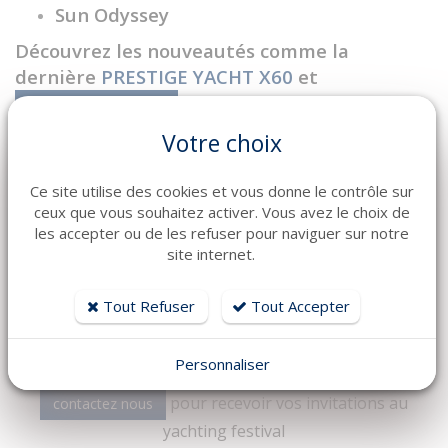
Sun Odyssey
Découvrez les nouveautés comme la
dernière
PRESTIGE YACHT X60
et
pour la découvrir en
prenons rendez-vous
image
Votre choix
Toute
la liste des bateaux qui seront
Ce site utilise des cookies et vous donne le contrôle sur
présent ici
ceux que vous souhaitez activer. Vous avez le choix de
les accepter ou de les refuser pour naviguer sur notre
site internet.
Vous êtes passionné et impatient de découvrir
les nouveautés
Jeanneau
,
Lagoon
CNB
et
Prestige
Yachts
?
Tout Refuser
Tout Accepter
Personnaliser
ou
Prenez rendez-vous pour votre visite
pour recevoir vos invitations au
contactez nous
yachting festival