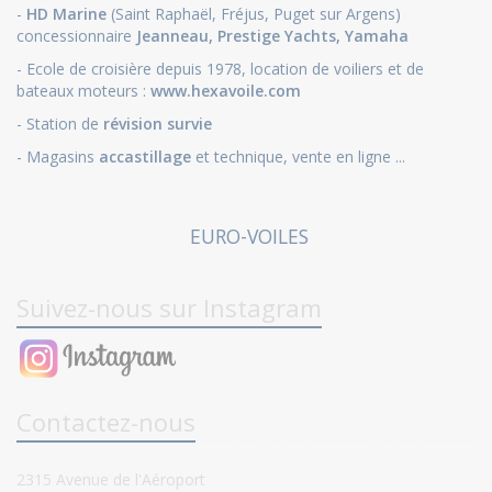
-
HD Marine
(Saint Raphaël, Fréjus, Puget sur Argens)
concessionnaire
Jeanneau
,
Prestige Yachts,
Yamaha
- Ecole de croisière depuis 1978, location de voiliers et de
bateaux moteurs :
www.hexavoile.com
- Station de
révision survie
- Magasins
accastillage
et technique, vente en ligne ...
EURO-VOILES
Suivez-nous sur Instagram
Contactez-nous
2315 Avenue de l'Aéroport