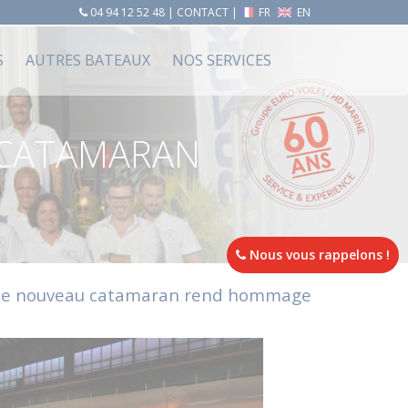
04 94 12 52 48
|
CONTACT
|
FR
EN
S
AUTRES BATEAUX
NOS SERVICES
 CATAMARAN
Nous vous rappelons !
Ce nouveau catamaran
rend hommage
.