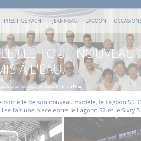
PRESTIGE YACHT
JEANNEAU
LAGOON
OCCASION
LE ! LE TOUT NOUVEAU
IS À L'EAU.
uveau catamaran Lagoon 55 2021 mis à l'eau.
e officielle de son nouveau modèle, le
Lagoon 55
. 
l se fait une place e
ntre le
Lagoon 52
et le
Sixty 5