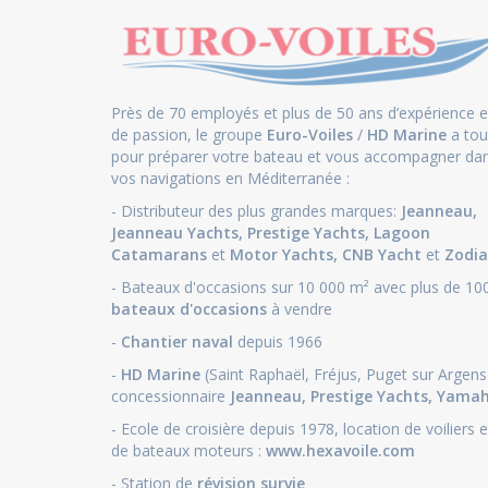
Près de 70 employés et plus de 50 ans d’expérience e
de passion, le groupe
Euro-Voiles
/
HD Marine
a tou
pour préparer votre bateau et vous accompagner da
vos navigations en Méditerranée :
- Distributeur des plus grandes marques:
Jeanneau
,
Jeanneau Yachts
,
Prestige Yachts,
Lagoon
Catamarans
et
Motor Yachts
,
CNB Yacht
et
Zodia
- Bateaux d'occasions sur 10 000 m² avec plus de 10
bateaux d'occasions
à vendre
-
Chantier naval
depuis 1966
-
HD Marine
(Saint Raphaël, Fréjus, Puget sur Argens
concessionnaire
Jeanneau
,
Prestige Yachts,
Yama
- Ecole de croisière depuis 1978, location de voiliers e
de bateaux moteurs :
www.hexavoile.com
- Station de
révision survie