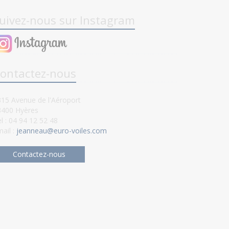
uivez-nous sur Instagram
ontactez-nous
15 Avenue de l'Aéroport
3400 Hyères
l : 04 94 12 52 48
ail :
jeanneau@euro-voiles.com
Contactez-nous