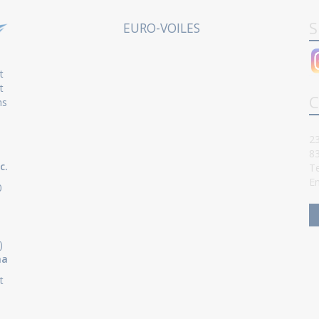
S
EURO-VOILES
t
t
C
ns
23
8
c.
Te
Em
0
)
ha
t