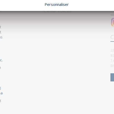
Personnaliser
S
EURO-VOILES
t
t
C
ns
23
8
c.
Te
Em
0
)
ha
t