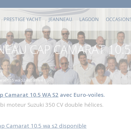
PRESTIGE YACHT
JEANNEAU
LAGOON
OCCASION
EAU CAP CAMARAT 10.5 
t 10.5 wa S2 est arrivé !
p Camarat 10.5 WA S2
avec Euro-voiles.
bi moteur Suzuki 350 CV double hélices.
ap Camarat 10.5 wa s2 disponible