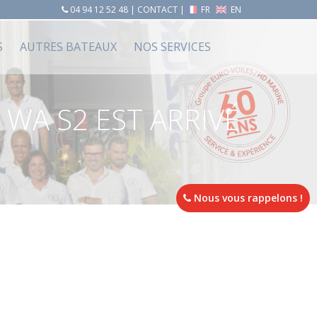
04 94 12 52 48
|
CONTACT
|
FR
EN
S
AUTRES BATEAUX
NOS SERVICES
WA S2 EST ARRIVÉ
Nous vous rappelons !