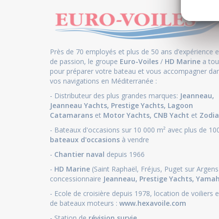
Près de 70 employés et plus de 50 ans d’expérience e
de passion, le groupe
Euro-Voiles
/
HD Marine
a tou
pour préparer votre bateau et vous accompagner da
vos navigations en Méditerranée :
- Distributeur des plus grandes marques:
Jeanneau
,
Jeanneau Yachts
,
Prestige Yachts,
Lagoon
Catamarans
et
Motor Yachts
,
CNB Yacht
et
Zodia
- Bateaux d'occasions sur 10 000 m² avec plus de 10
bateaux d'occasions
à vendre
-
Chantier naval
depuis 1966
-
HD Marine
(Saint Raphaël, Fréjus, Puget sur Argens
concessionnaire
Jeanneau
,
Prestige Yachts,
Yama
- Ecole de croisière depuis 1978, location de voiliers e
de bateaux moteurs :
www.hexavoile.com
- Station de
révision survie