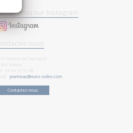
uivez-nous sur Instagram
ontactez-nous
15 Avenue de l'Aéroport
3400 Hyères
l : 04 94 12 52 48
ail :
jeanneau@euro-voiles.com
Contactez-nous