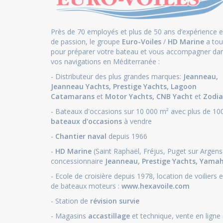
Près de 70 employés et plus de 50 ans d’expérience e
de passion, le groupe
Euro-Voiles
/
HD Marine
a tou
pour préparer votre bateau et vous accompagner da
vos navigations en Méditerranée :
- Distributeur des plus grandes marques:
Jeanneau
,
Jeanneau Yachts
,
Prestige Yachts,
Lagoon
Catamarans
et
Motor Yachts
,
CNB Yacht
et
Zodia
- Bateaux d'occasions sur 10 000 m² avec plus de 10
bateaux d'occasions
à vendre
-
Chantier naval
depuis 1966
-
HD Marine
(Saint Raphaël, Fréjus, Puget sur Argens
concessionnaire
Jeanneau
,
Prestige Yachts,
Yama
- Ecole de croisière depuis 1978, location de voiliers e
de bateaux moteurs :
www.hexavoile.com
- Station de
révision survie
- Magasins
accastillage
et technique, vente en ligne .