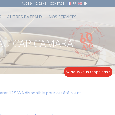
04 94 12 52 48
|
CONTACT
|
FR
EN
S
AUTRES BATEAUX
NOS SERVICES
EAU CAP CAMARAT
Nous vous rappelons !
arat 12.5 WA disponible pour cet été, vient