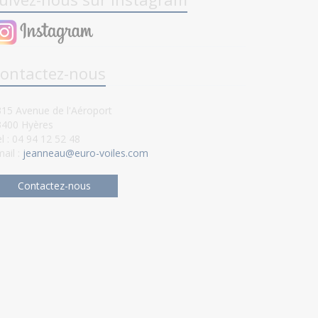
ontactez-nous
15 Avenue de l'Aéroport
3400 Hyères
l : 04 94 12 52 48
ail :
jeanneau@euro-voiles.com
Contactez-nous