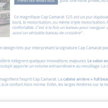
, pour une visite privée, du
Prenez vite rendez vous
Ce magnifique Cap Camarat 12.5
est un pur dayboat
bord, bi motorisation, ou même triple motorisation. Av
confortable.
C'est à la fois un bateau pour naviguer 
aussi un véritable bateau de croisière"
.
un design très pur interprétant la signature Cap Camarat 
uilibré intègrent quelques innovations majeures.
Le salon av
ockpit apporte un volume extraordinaire au mouillage. La c
magnifient l’esprit Cap Camarat. La
cabine arrière « full bea
à ce confort hors norme. Enfin, les larges fenêtres sur la m