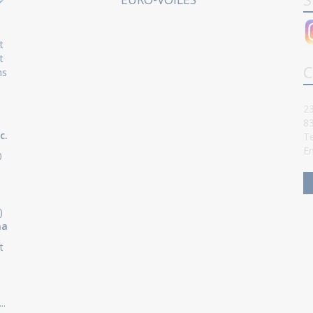
t
t
C
ns
23
8
c.
Te
Em
0
)
ha
t
..