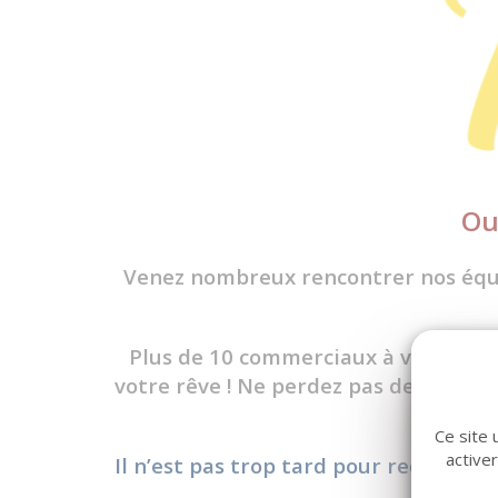
Ou
Venez nombreux rencontrer nos équi
Plus de 10 commerciaux à votre se
votre rêve ! Ne perdez pas de temps 
Ce site 
active
Il n’est pas trop tard pour recevoir 