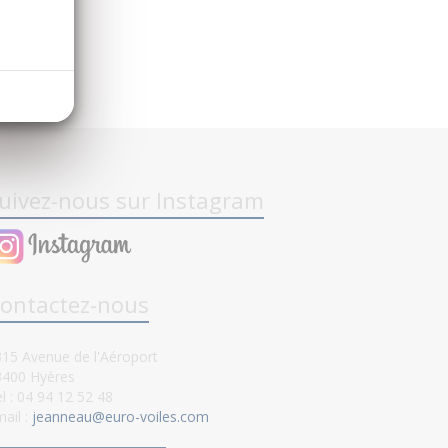
uivez-nous sur Instagram
ontactez-nous
15 Avenue de l'Aéroport
3400 Hyères
l : 04 94 12 52 48
ail :
jeanneau@euro-voiles.com