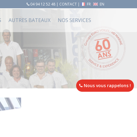
04 94 12 52 48
|
CONTACT
|
FR
EN
S
AUTRES BATEAUX
NOS SERVICES
Nous vous rappelons !