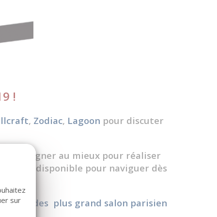
9 !
llcraft
,
Zodiac
,
Lagoon
pour discuter
accompagner au mieux pour réaliser
de stock disponible pour naviguer dès
ouhaitez
uer sur
sur l'un des plus grand salon parisien