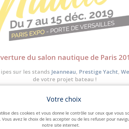
verture du salon nautique de Paris 201
pes sur les stands
Jeanneau
,
Prestige Yacht
,
We
de votre projet bateau !
rvice pour vous renseigner un maximum et vous 
Votre choix
pour profiter de nos offres salon avec beaucoup 
la saison prochaine !
utilise des cookies et vous donne le contrôle sur ceux que vous s
r. Vous avez le choix de les accepter ou de les refuser pour navig
vos invitations et prendre rendez-vous avec nous 
notre site internet.
dédié au Bateau !