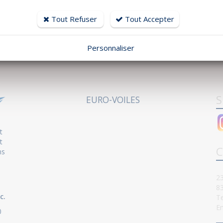
Tout Refuser
Tout Accepter
Contactez-nous !
Personnaliser
S
EURO-VOILES
t
t
C
ns
23
8
c.
Te
Em
0