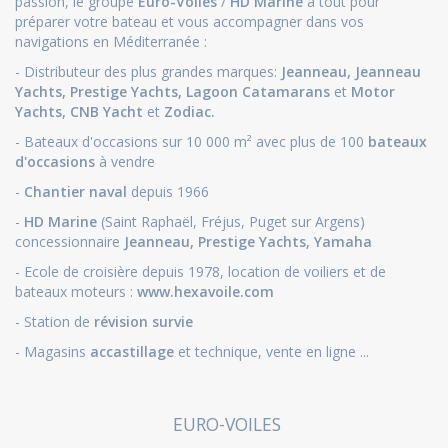
passion, le groupe
Euro-Voiles
/
HD Marine
a tout pour
préparer votre bateau et vous accompagner dans vos
navigations en Méditerranée :
- Distributeur des plus grandes marques:
Jeanneau
,
Jeanneau
Yachts
,
Prestige Yachts,
Lagoon Catamarans
et
Motor
Yachts
,
CNB Yacht
et
Zodiac.
- Bateaux d'occasions sur 10 000 m² avec plus de 100
bateaux
d'occasions
à vendre
-
Chantier naval
depuis 1966
-
HD Marine
(Saint Raphaël, Fréjus, Puget sur Argens)
concessionnaire
Jeanneau
,
Prestige Yachts,
Yamaha
- Ecole de croisière depuis 1978, location de voiliers et de
bateaux moteurs :
www.hexavoile.com
- Station de
révision survie
- Magasins
accastillage
et technique, vente en ligne ...
EURO-VOILES