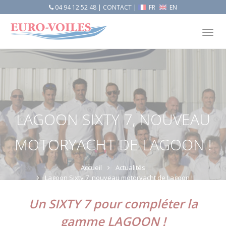
04 94 12 52 48
|
CONTACT
|
FR
EN
Tog
nav
LAGOON SIXTY 7, NOUVEAU
MOTORYACHT DE LAGOON !
Accueil
Actualités
Lagoon Sixty 7, nouveau motoryacht de Lagoon !
Un SIXTY 7 pour compléter la
gamme LAGOON !