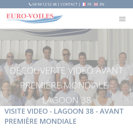
04 94 12 52 48
|
CONTACT
|
FR
EN
Tog
nav
DÉCOUVERTE VIDÉO AVANT
PREMIÈRE MONDIALE -
LAGOON 38
VISITE VIDEO - LAGOON 38 - AVANT
Accueil
Actualités
PREMIÈRE MONDIALE
Découverte vidéo AVANT PREMIÈRE MONDIALE - LAGOON 38