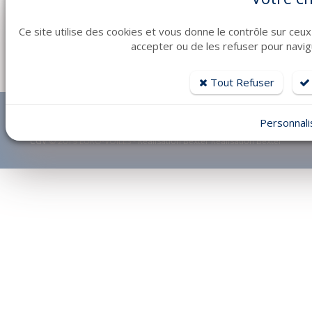
Ce site utilise des cookies et vous donne le contrôle sur ceux
accepter ou de les refuser pour navigu
Tout Refuser
Accueil
|
Prestige Yacht
|
Jeanneau Moteur
|
Jeanneau Voile
|
Lagoon
|
Personnali
Occasions
|
Contact
|
Autres bateaux
|
Plan du site
|
Mentions légales
|
CGV
© 2019 EURO-VOILES -
Réalisation Bexter Réalisation Bexter