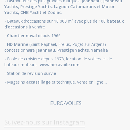
- Distributeur des plus grandes marques:
Jeanneau
,
Jeanneau
Yachts
,
Prestige Yachts,
Lagoon Catamarans
et
Motor
Yachts
,
CNB Yacht
et
Zodiac.
- Bateaux d'occasions sur 10 000 m² avec plus de 100
bateaux
d'occasions
à vendre
-
Chantier naval
depuis 1966
-
HD Marine
(Saint Raphaël, Fréjus, Puget sur Argens)
concessionnaire
Jeanneau
,
Prestige Yachts,
Yamaha
- Ecole de croisière depuis 1978, location de voiliers et de
bateaux moteurs :
www.hexavoile.com
- Station de
révision survie
- Magasins
accastillage
et technique, vente en ligne ...
EURO-VOILES
Suivez-nous sur Instagram