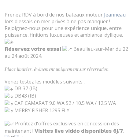
Prenez RDV à bord de nos bateaux moteur
Jeanneau
lors d'essais en mer privés à ne pas manquer !
Rejoignez-nous pour une expérience unique, entre
puissance, finitions luxueuses et ambiance idyllique.
𝗥𝗲́𝘀𝗲𝗿𝘃𝗲𝘇 𝘃𝗼𝘁𝗿𝗲 𝗲𝘀𝘀𝗮𝗶
Beaulieu-sur-Mer du 22
au 24 août 2024.
𝑃𝑙𝑎𝑐𝑒 𝑙𝑖𝑚𝑖𝑡𝑒́𝑒𝑠, 𝑒́𝑣𝑒́𝑛𝑒𝑚𝑒𝑛𝑡 𝑢𝑛𝑖𝑞𝑢𝑒𝑚𝑒𝑛𝑡 𝑠𝑢𝑟 𝑟𝑒́𝑠𝑒𝑟𝑣𝑎𝑡𝑖𝑜𝑛.
Venez testez les modèles suivants :
DB 37 (IB)
DB43 (IB)
CAP CAMARAT 9.0 WA S2 / 10.5 WA / 12.5 WA
MERRY FISHER 1295 FLY
Profitez d'offres exclusives en concession dès
maintenant ! 𝗩𝗶𝘀𝗶𝘁𝗲𝘀 𝗹𝗶𝘃𝗲 𝘃𝗶𝗱𝗲́𝗼 𝗱𝗶𝘀𝗽𝗼𝗻𝗶𝗯𝗹𝗲𝘀 𝟲𝗷/𝟳.