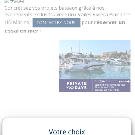
Concrétisez vos projets bateaux grâce à nos
événements exclusifs avec Euro-Voiles Riviera Plaisance
HD Marine.
pour 𝗿𝗲́𝘀𝗲𝗿𝘃𝗲𝗿 𝘂𝗻
CONTACTEZ-NOUS
𝗲𝘀𝘀𝗮𝗶 𝗲𝗻 𝗺𝗲𝗿 !
Votre choix