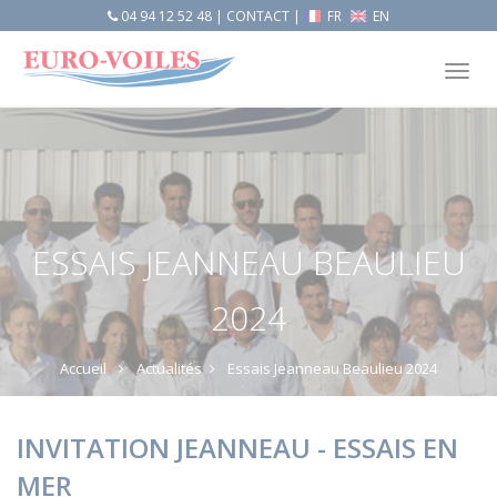
04 94 12 52 48
|
CONTACT
|
FR
EN
Tog
nav
ESSAIS JEANNEAU BEAULIEU
2024
Accueil
Actualités
Essais Jeanneau Beaulieu 2024
INVITATION JEANNEAU - ESSAIS EN
MER