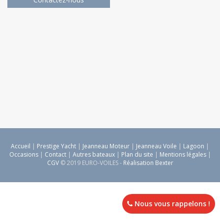
Accueil
|
Prestige Yacht
|
Jeanneau Moteur
|
Jeanneau Voile
|
Lagoon
|
Occasions
|
Contact
|
Autres bateaux
|
Plan du site
|
Mentions légales
|
CGV
© 2019 EURO-VOILES -
Réalisation Bexter
Nous vous rappelons !