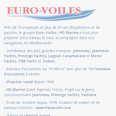
Près de 70 employés et plus de 50 ans d’expérience et de
passion, le groupe
Euro-Voiles
/
HD Marine
a tout pour
préparer votre bateau et vous accompagner dans vos
navigations en Méditerranée :
- Distributeur des plus grandes marques:
Jeanneau
,
Jeanneau
Yachts
,
Prestige Yachts,
Lagoon Catamarans
et
Motor
Yachts
,
CNB Yacht
et
Zodiac.
- Bateaux d'occasions sur 10 000 m² avec plus de 100
bateaux
d'occasions
à vendre
-
Chantier naval
depuis 1966
-
HD Marine
(Saint Raphaël, Fréjus, Puget sur Argens)
concessionnaire
Jeanneau
,
Prestige Yachts,
Yamaha
- Ecole de croisière depuis 1978, location de voiliers et de
bateaux moteurs :
www.hexavoile.com
- Station de
révision survie