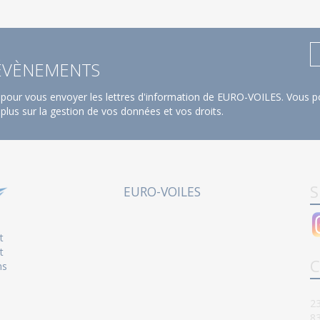
 ÉVÈNEMENTS
pour vous envoyer les lettres d'information de EURO-VOILES. Vous po
 plus sur la gestion de vos données et vos droits
.
S
EURO-VOILES
t
t
C
ns
23
8