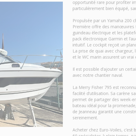
opportunité rare pour profiter i
particulièrement bien équipé, san
Propulsée par un Yamaha 200 c
Première offre des manœuvres fl
guindeau électrique et les platef
pack électronique Garmin et l’a
intuitif. Le cockpit reçoit un pl
La prise de quai avec chargeur, 
et le WC marin assurent un vrai 
Il est possible d’ajouter un cert
avec notre chantier naval.
La Merry Fisher 795 est reconnue
facilité d’utilisation. Sa carène
permet de partager des week-end
bateau idéal pour la promenade, 
de Jeanneau garantit une constr
sereinement.
Acheter chez Euro-Voiles, c’est 
60 spécialistes à plein temps, p