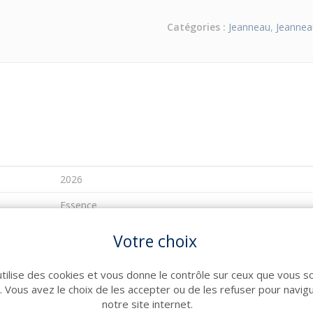
Catégories :
Jeanneau
,
Jeannea
2026
Essence
DF 200 XCA DBW - commande électronique
Votre choix
Hors Bord
utilise des cookies et vous donne le contrôle sur ceux que vous s
8.14
r. Vous avez le choix de les accepter ou de les refuser pour navig
notre site internet.
2.82