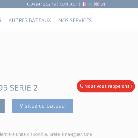
04 94 12 52 48
|
CONTACT
|
FR
EN
S
AUTRES BATEAUX
NOS SERVICES
5 SERIE 2
Nous vous rappelons !
Visitez ce bateau
ernière unité disponible, prête à naviguer. Une