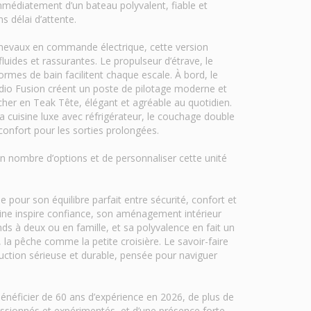
mmédiatement d’un bateau polyvalent, fiable et
s délai d’attente.
hevaux en commande électrique, cette version
uides et rassurantes. Le propulseur d’étrave, le
ormes de bain facilitent chaque escale. À bord, le
udio Fusion créent un poste de pilotage moderne et
ancher en Teak Tête, élégant et agréable au quotidien.
la cuisine luxe avec réfrigérateur, le couchage double
confort pour les sorties prolongées.
ain nombre d’options et de personnaliser cette unité
 pour son équilibre parfait entre sécurité, confort et
 saine inspire confiance, son aménagement intérieur
s à deux ou en famille, et sa polyvalence en fait un
la pêche comme la petite croisière. Le savoir-faire
uction sérieuse et durable, pensée pour naviguer
bénéficier de 60 ans d’expérience en 2026, de plus de
assionnés et expérimentés, et d’une présence forte