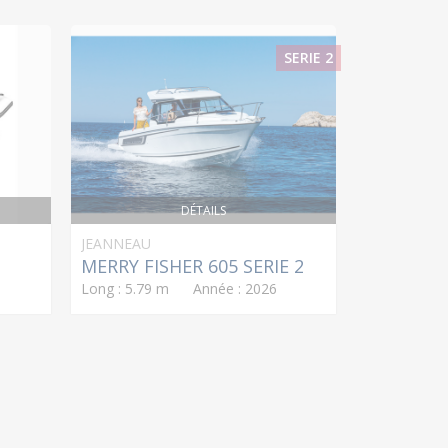
SERIE 2
DÉTAILS
JEANNEAU
LAGOON
MERRY FISHER 605 SERIE 2
LAGOON 
Long : 5.79 m Année : 2026
Long : 12.