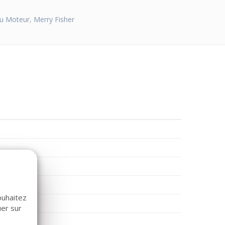
u Moteur
,
Merry Fisher
ouhaitez
uer sur