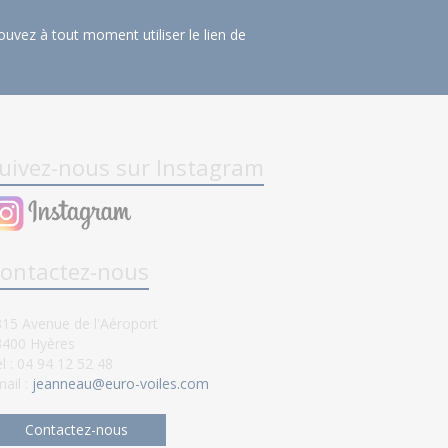
uvez à tout moment utiliser le lien de
uivez-nous sur Instagram
ontactez-nous
15 Avenue de l'Aéroport
3400 Hyères
l : 04 94 12 52 48
ail :
jeanneau@euro-voiles.com
Contactez-nous