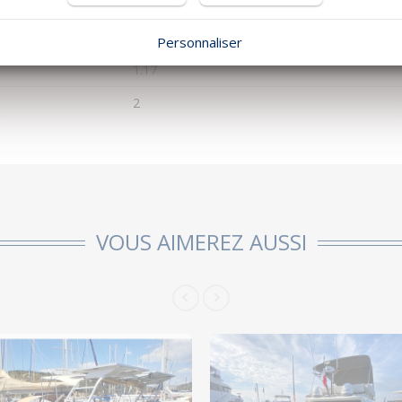
11.83
3.57
Personnaliser
1.17
2
VOUS AIMEREZ AUSSI