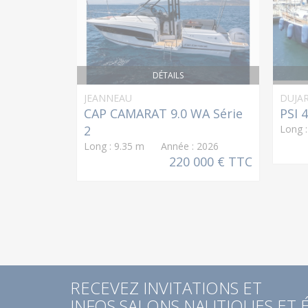
DÉTAILS
JEANNEAU
DUJA
CAP CAMARAT 9.0 WA Série
PSI 
2
Long 
Long : 9.35 m Année : 2026
220 000 € TTC
RECEVEZ INVITATIONS ET
INFOS SALONS NAUTIQUES ET