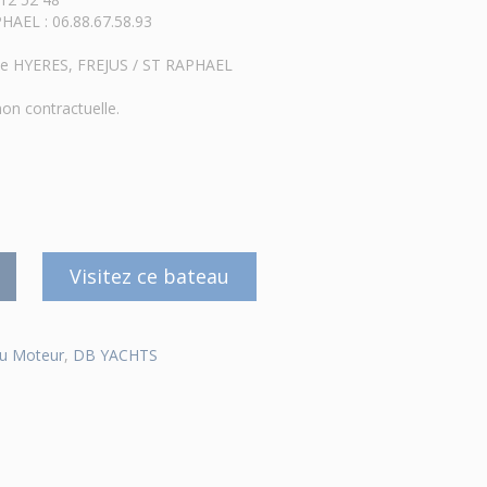
AEL : 06.88.67.58.93
t de HYERES, FREJUS / ST RAPHAEL
on contractuelle.
Visitez ce bateau
u Moteur
,
DB YACHTS