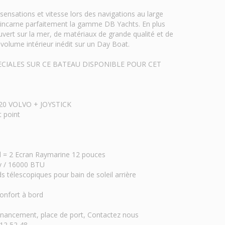
sensations et vitesse lors des navigations au large
s incarne parfaitement la gamme DB Yachts. En plus
vert sur la mer, de matériaux de grande qualité et de
n volume intérieur inédit sur un Day Boat.
CIALES SUR CE BATEAU DISPONIBLE POUR CET
320 VOLVO + JOYSTICK
t point
= 2 Ecran Raymarine 12 pouces
v / 16000 BTU
s télescopiques pour bain de soleil arrière
nfort à bord
financement, place de port, Contactez nous
12 52 48