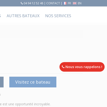
04 94 12 52 48
|
CONTACT
|
FR
EN
S
AUTRES BATEAUX
NOS SERVICES
Nous vous rappelons !
Visitez ce bateau
5
est une opportunité incroyable.