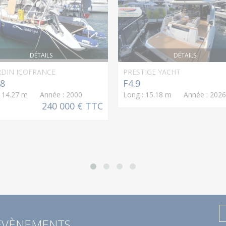
DÉTAILS
DÉTAILS
RDIN ICOFRANCE
PRESTIGE YACHT
48
F4.9
: 14.27 m Année : 2000
Long : 15.18 m Année : 2026
240 000 € TTC
 ÉVÈNEMENTS