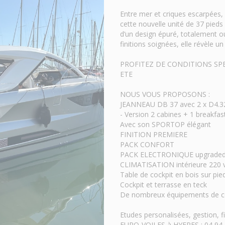
Entre mer et criques escarpées, 
cette nouvelle unité de 37 pied
d’un design épuré, totalement ou
finitions soignées, elle révèle u
PROFITEZ DE CONDITIONS SPE
ETE
NOUS VOUS PROPOSONS :
JEANNEAU DB 37 avec 2 x D4.
- Version 2 cabines + 1 breakfas
Avec son SPORTOP élégant
FINITION PREMIERE
PACK CONFORT
PACK ELECTRONIQUE upgraded 
CLIMATISATION intérieure 220 
Table de cockpit en bois sur pied
Cockpit et terrasse en teck
De nombreux équipements de co
Etudes personalisées, gestion, 
EURO-VOILES à HYERES : 04 94 