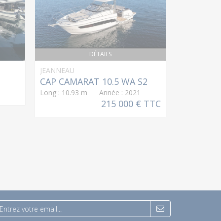
DÉTAILS
JEANNEAU
PRESTIGE Y
CAP CAMARAT 10.5 WA S2
F5.7
Long : 10.93 m Année : 2021
Long : 17.
215 000 € TTC