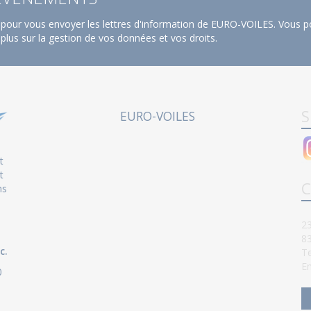
pour vous envoyer les lettres d'information de EURO-VOILES. Vous po
 plus sur la gestion de vos données et vos droits
.
S
EURO-VOILES
t
t
C
ns
23
8
c.
Te
Em
0