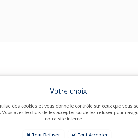
Votre choix
2025
Diesel
utilise des cookies et vous donne le contrôle sur ceux que vous s
r. Vous avez le choix de les accepter ou de les refuser pour navig
D4-320 VOLVO avec JOYSTICK
notre site internet.
Z-drive
Tout Refuser
Tout Accepter