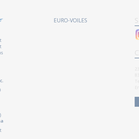
S
EURO-VOILES
t
t
C
ns
23
8
c.
Te
Em
0
)
ha
t