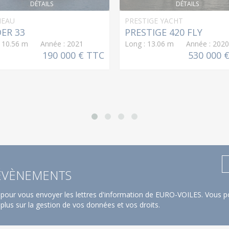
DÉTAILS
DÉTAILS
NEAU
PRESTIGE YACHT
ER 33
PRESTIGE 420 FLY
: 10.56 m Année : 2021
Long : 13.06 m Année : 2020
190 000 € TTC
530 000 
 ÉVÈNEMENTS
pour vous envoyer les lettres d'information de EURO-VOILES. Vous po
 plus sur la gestion de vos données et vos droits
.