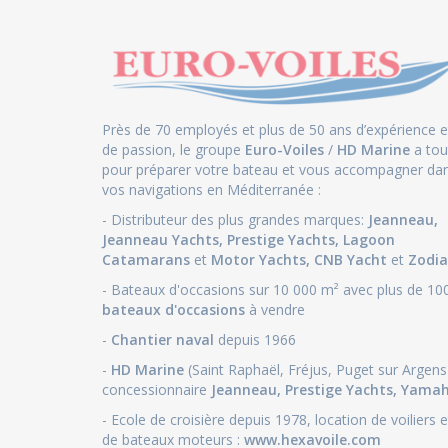
Près de 70 employés et plus de 50 ans d’expérience e
de passion, le groupe
Euro-Voiles
/
HD Marine
a tou
pour préparer votre bateau et vous accompagner da
vos navigations en Méditerranée :
- Distributeur des plus grandes marques:
Jeanneau
,
Jeanneau Yachts
,
Prestige Yachts,
Lagoon
Catamarans
et
Motor Yachts
,
CNB Yacht
et
Zodia
- Bateaux d'occasions sur 10 000 m² avec plus de 10
bateaux d'occasions
à vendre
-
Chantier naval
depuis 1966
-
HD Marine
(Saint Raphaël, Fréjus, Puget sur Argens
concessionnaire
Jeanneau
,
Prestige Yachts,
Yama
- Ecole de croisière depuis 1978, location de voiliers e
de bateaux moteurs :
www.hexavoile.com