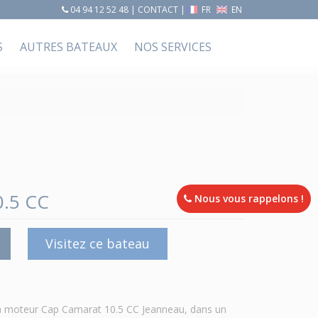
04 94 12 52 48
|
CONTACT
|
FR
EN
S
AUTRES BATEAUX
NOS SERVICES
.5 CC
Nous vous rappelons !
Visitez ce bateau
 à moteur Cap Camarat 10.5 CC Jeanneau, dans un