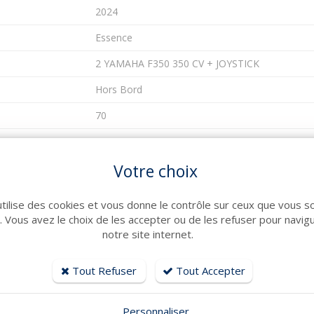
2024
Essence
2 YAMAHA F350 350 CV + JOYSTICK
Hors Bord
70
10.9
Votre choix
3.25
1.03
utilise des cookies et vous donne le contrôle sur ceux que vous s
r. Vous avez le choix de les accepter ou de les refuser pour navig
11
notre site internet.
1
Tout Refuser
Tout Accepter
Polyester
160
Personnaliser