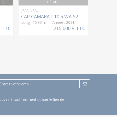
DÉTAILS
JEANNEAU
DUFOUR
CAP CAMARAT 10.5 WA S2
410 GRA
Long : 10.93 m Année : 2021
Long : 12.
€ TTC
215 000 € TTC
uvez à tout moment utiliser le lien de