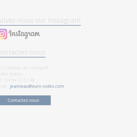
uivez-nous sur Instagram
ontactez-nous
15 Avenue de l'Aéroport
3400 Hyères
l : 04 94 12 52 48
ail :
jeanneau@euro-voiles.com
Contactez-nous