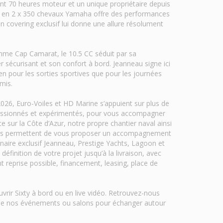
t 70 heures moteur et un unique propriétaire depuis
on en 2 x 350 chevaux Yamaha offre des performances
n covering exclusif lui donne une allure résolument
me Cap Camarat, le 10.5 CC séduit par sa
 sécurisant et son confort à bord. Jeanneau signe ici
ien pour les sorties sportives que pour les journées
mis.
2026, Euro-Voiles et HD Marine s’appuient sur plus de
 passionnés et expérimentés, pour vous accompagner
e sur la Côte d’Azur, notre propre chantier naval ainsi
ous permettent de vous proposer un accompagnement
naire exclusif Jeanneau, Prestige Yachts, Lagoon et
éfinition de votre projet jusqu’à la livraison, avec
t reprise possible, financement, leasing, place de
vrir Sixty à bord ou en live vidéo. Retrouvez-nous
de nos événements ou salons pour échanger autour